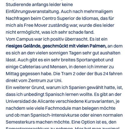
Studierende anfangs leider keine
Einführungsveranstaltung. Auch nach mehrmaligem
Nachfragen beim Centro Superior de Idiomas, das für
mich als Free Mover zuständig war, wurde dies leider
nicht ermöglicht, was ich sehr schade fand.
Vom Campus war ich positiv überrascht. Es ist ein
riesiges Gelände, geschmückt mit vielen Palmen,
an dem
es sich an den vielen sonnigen Tagen sehr gut aushalten
lässt. Auch gibt es ein sehr breites Sportangebot und
einige Cafeterias und Mensen, in denen ich immer zu
Mittag gegessen habe. Die Tram 2 oder der Bus 24 fahren
direkt vom Zentrum zur Uni.
Ein weiterer Grund, warum ich Spanien gewählt hatte, ist,
dass ich unbedingt Spanisch lernen wollte. Es gibt an der
Universidad de Alicante verschiedene Kursvarianten, je
nachdem wie viele Fachmodule man belegen möchte
und ob man Spanisch-Intensivkurse oder einen normalen
Semesterkurs machen möchte. Eine Option ist es, den
Semestersprachkurs zu nehmen. Hier hat man zweimal