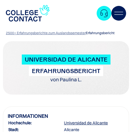
2500+ Erfahrungsberichte zum Auslandssemester
Erfahrungsbericht
UNIVERSIDAD DE ALICANTE
ERFAHRUNGSBERICHT
von Paulina L.
INFORMATIONEN
Hochschule:
Universidad de Alicante
Zum
Stadt:
Alicante