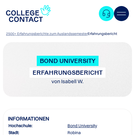
2500+ Erfahrungsberichte zum Auslandssemester
Erfahrungsbericht
BOND UNIVERSITY
ERFAHRUNGSBERICHT
von Isabell W.
INFORMATIONEN
Hochschule:
Bond University
Zum
Stadt:
Robina