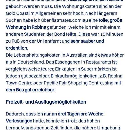
gebucht werden muss. Die Wohnungskosten sind an der
Gold Coast im Allgemeinen sehr hoch. Nach längerem
Suchen habe ich über flatmates.com.au eine
tolle, große
Wohnung in Robina
gefunden, welche ich mir mit einem
anderen Studenten der Bond teilte. Diese war 15 Minuten
zu Fuß von der Uni entfernt und
sehr sauber und
ordentlich
.
Die
Lebenshaltungskosten
in Australien sind etwas höher
als in Deutschland. Das Essengehen in Restaurants ist
vergleichsweise teurer, Einkaufen in Supermärkten ist
jedoch gut bezahlbar. Einkaufsmöglichkeiten, z.B. Robina
Town Centre oder Pacific Fair Shopping Centre, sind
mit
dem Bus gut erreichbar
.
Freizeit- und Ausflugsmöglichkeiten
Dadurch, dass ich
nur an drei Tagen pro Woche
Vorlesungen
hatte, konnte ich trotz des hohen
Lernaufwands genug Zeit finden, die nähere Umgebung