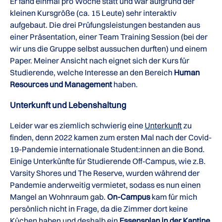
Er fand einmal pro Woche statt und war aufgrund der
kleinen Kursgröße (ca. 15 Leute) sehr interaktiv
aufgebaut. Die drei Prüfungsleistungen bestanden aus
einer Präsentation, einer Team Training Session (bei der
wir uns die Gruppe selbst aussuchen durften) und einem
Paper. Meiner Ansicht nach eignet sich der Kurs für
Studierende, welche Interesse an den Bereich
Human
Resources und Management
haben.
Unterkunft und Lebenshaltung
Leider war es ziemlich schwierig eine
Unterkunft
zu
finden, denn 2022 kamen zum ersten Mal nach der Covid-
19-Pandemie internationale Student:innen an die Bond.
Einige Unterkünfte für Studierende Off-Campus, wie z.B.
Varsity Shores und The Reserve, wurden während der
Pandemie anderweitig vermietet, sodass es nun einen
Mangel an Wohnraum gab.
On-Campus
kam für mich
persönlich nicht in Frage, da die Zimmer dort keine
Küchen haben und deshalb ein
Essensplan in der Kantine