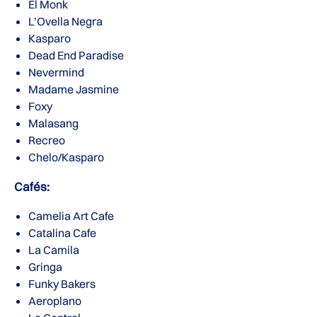
El Monk
L’Ovella Negra
Kasparo
Dead End Paradise
Nevermind
Madame Jasmine
Foxy
Malasang
Recreo
Chelo/Kasparo
Cafés:
Camelia Art Cafe
Catalina Cafe
La Camila
Gringa
Funky Bakers
Aeroplano