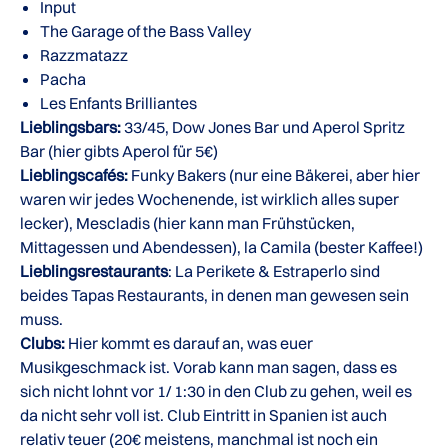
Input
The Garage of the Bass Valley
Razzmatazz
Pacha
Les Enfants Brilliantes
Lieblingsbars:
33/45, Dow Jones Bar und Aperol Spritz
Bar (hier gibts Aperol für 5€)
Lieblingscafés:
Funky Bakers (nur eine Bäkerei, aber hier
waren wir jedes Wochenende, ist wirklich alles super
lecker), Mescladis (hier kann man Frühstücken,
Mittagessen und Abendessen), la Camila (bester Kaffee!)
Lieblingsrestaurants
: La Perikete & Estraperlo sind
beides Tapas Restaurants, in denen man gewesen sein
muss.
Clubs:
Hier kommt es darauf an, was euer
Musikgeschmack ist. Vorab kann man sagen, dass es
sich nicht lohnt vor 1/ 1:30 in den Club zu gehen, weil es
da nicht sehr voll ist. Club Eintritt in Spanien ist auch
relativ teuer (20€ meistens, manchmal ist noch ein