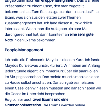
Es gab dann noch ein
Gruppenassignment
. Das war eine
Präsentation zu einem Case, den man zugeteilt
bekommen hat. Zum Schluss gab es dann noch das Final
Exam, was sich aus den letzten zwei Themen
zusammengesetzt hat. Ich fand diesen Kurs wirklich
interessant. Wenn man die Aufagben ein paar Mal
durchgerechnet hat, dann konnte man
eine sehr gute
Note
in den Exams bekommen.
People Management
Ich hatte die Professorin Maydo in diesem Kurs. Ich fande
Maydos Kurs etwas unstrukturiert. Wir haben am Anfang
jeder Stunde eigentlich immer kurz über ein paar Folien
im Skript gesprochen. Das meiste musste man sich aber
zu Hause selbst anschauen. Danach gab es meistens
einen Case, den wir lesen mussten und danach haben wir
die Cases im Unterricht besprochen.
Es gibt hier auch
zwei Exams und eine
Gruppenpräsentation
. Die Exams werden online