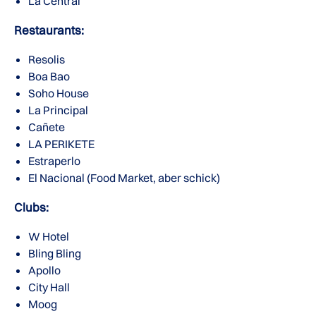
La Central
Restaurants:
Resolis
Boa Bao
Soho House
La Principal
Cañete
LA PERIKETE
Estraperlo
El Nacional (Food Market, aber schick)
Clubs:
W Hotel
Bling Bling
Apollo
City Hall
Moog