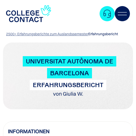
2500+ Erfahrungsberichte zum Auslandssemester
Erfahrungsbericht
UNIVERSITAT AUTÒNOMA DE
BARCELONA
ERFAHRUNGSBERICHT
von Giulia W.
Zum
INFORMATIONEN