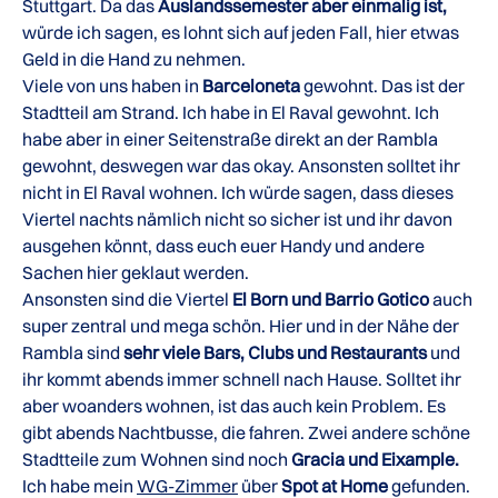
Stuttgart. Da das
Auslandssemester aber einmalig ist,
würde ich sagen, es lohnt sich auf jeden Fall, hier etwas
Geld in die Hand zu nehmen.
Viele von uns haben in
Barceloneta
gewohnt. Das ist der
Stadtteil am Strand. Ich habe in El Raval gewohnt. Ich
habe aber in einer Seitenstraße direkt an der Rambla
gewohnt, deswegen war das okay. Ansonsten solltet ihr
nicht in El Raval wohnen. Ich würde sagen, dass dieses
Viertel nachts nämlich nicht so sicher ist und ihr davon
ausgehen könnt, dass euch euer Handy und andere
Sachen hier geklaut werden.
Ansonsten sind die Viertel
El Born und Barrio Gotico
auch
super zentral und mega schön. Hier und in der Nähe der
Rambla sind
sehr viele Bars, Clubs und Restaurants
und
ihr kommt abends immer schnell nach Hause. Solltet ihr
aber woanders wohnen, ist das auch kein Problem. Es
gibt abends Nachtbusse, die fahren. Zwei andere schöne
Stadtteile zum Wohnen sind noch
Gracia und Eixample.
Ich habe mein
WG-Zimmer
über
Spot at Home
gefunden.