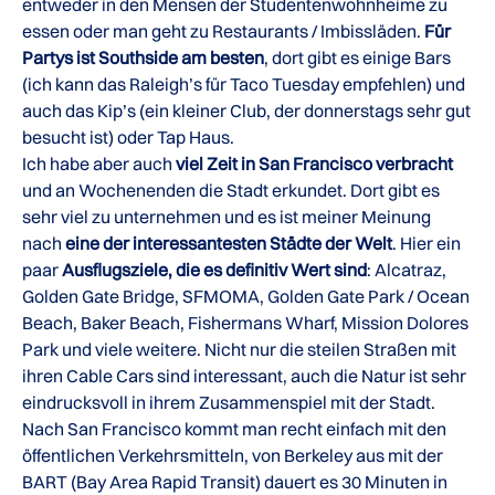
entweder in den Mensen der Studentenwohnheime zu
essen oder man geht zu Restaurants / Imbissläden.
Für
Partys ist Southside am besten
, dort gibt es einige Bars
(ich kann das Raleigh’s für Taco Tuesday empfehlen) und
auch das Kip’s (ein kleiner Club, der donnerstags sehr gut
besucht ist) oder Tap Haus.
Ich habe aber auch
viel Zeit in San Francisco verbracht
und an Wochenenden die Stadt erkundet. Dort gibt es
sehr viel zu unternehmen und es ist meiner Meinung
nach
eine der interessantesten Städte der Welt
. Hier ein
paar
Ausflugsziele, die es definitiv Wert sind
: Alcatraz,
Golden Gate Bridge, SFMOMA, Golden Gate Park / Ocean
Beach, Baker Beach, Fishermans Wharf, Mission Dolores
Park und viele weitere. Nicht nur die steilen Straßen mit
ihren Cable Cars sind interessant, auch die Natur ist sehr
eindrucksvoll in ihrem Zusammenspiel mit der Stadt.
Nach San Francisco kommt man recht einfach mit den
öffentlichen Verkehrsmitteln, von Berkeley aus mit der
BART (Bay Area Rapid Transit) dauert es 30 Minuten in