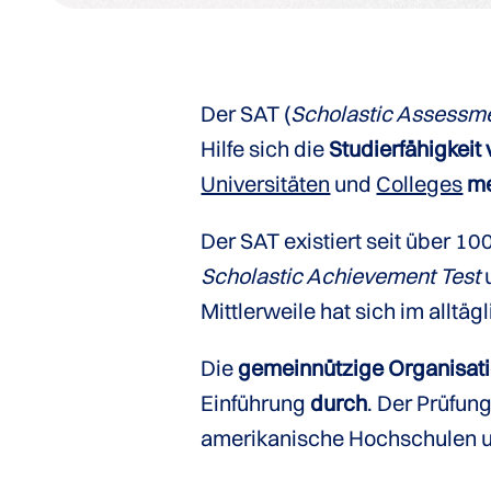
Der SAT (
Scholastic Assessme
Hilfe sich die
Studierfähigkei
Universitäten
und
Colleges
m
Der SAT existiert seit über 1
Scholastic Achievement Test
u
Mittlerweile hat sich im allt
Die
gemeinnützige Organisat
Einführung
durch
. Der Prüfu
amerikanische Hochschulen u