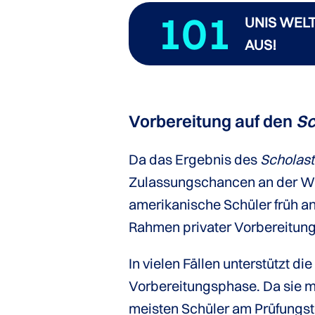
101
UNIS WELT
AUS!
Vorbereitung auf den
Sc
Da das Ergebnis des
Scholast
Zulassungschancen an der Wu
amerikanische Schüler früh an
Rahmen privater Vorbereitun
In vielen Fällen unterstützt di
Vorbereitungsphase. Da sie mo
meisten Schüler am Prüfungste