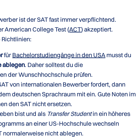
rber ist der SAT fast immer verpflichtend.
er American College Test (
ACT
) akzeptiert.
Richtlinien:
er
für
Bachelorstudiengänge in den USA
musst du
e ablegen
. Daher solltest du die
n der Wunschhochschule prüfen.
T von internationalen Bewerber fordert, dann
 dem deutschen Sprachraum mit ein. Gute Noten im
nen den SAT nicht ersetzen.
eben bist und als
Transfer Student
in ein höheres
rogramms an einer US-Hochschule wechseln
T normalerweise nicht ablegen.