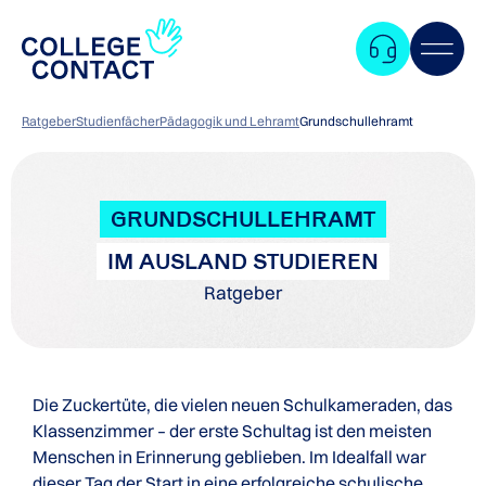
Ratgeber
Studienfächer
Pädagogik und Lehramt
Grundschullehramt
GRUNDSCHULLEHRAMT
IM AUSLAND STUDIEREN
Ratgeber
Die Zuckertüte, die vielen neuen Schulkameraden, das
Klassenzimmer – der erste Schultag ist den meisten
Menschen in Erinnerung geblieben. Im Idealfall war
Zum
dieser Tag der Start in eine erfolgreiche schulische