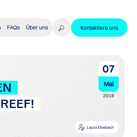
s
FAQs
Über uns
Kontaktiere uns
07
Mai
EN
2018
REEF!
Laura Elsebach