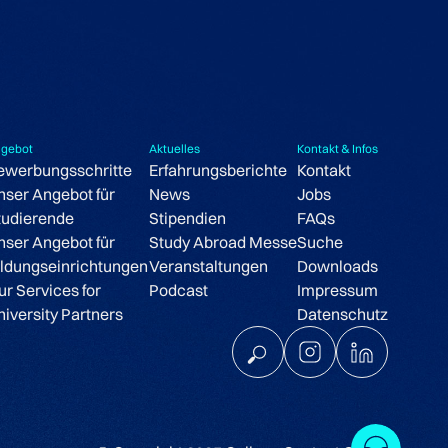
gebot
Aktuelles
Kontakt & Infos
ewerbungsschritte
Erfahrungsberichte
Kontakt
nser Angebot für
News
Jobs
tudierende
Stipendien
FAQs
nser Angebot für
Study Abroad Messe
Suche
ildungseinrichtungen
Veranstaltungen
Downloads
ur Services for
Podcast
Impressum
niversity Partners
Datenschutz