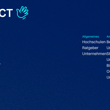
Allgemeines
An
Hochschulen
B
Ratgeber
U
Unternehmen
S
U
r
B
O
U