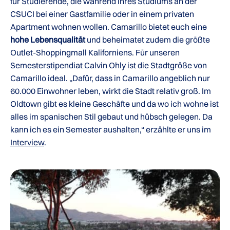
für Studierende, die während ihres Studiums an der
CSUCI bei einer Gastfamilie oder in einem privaten
Apartment wohnen wollen. Camarillo bietet euch eine
hohe Lebensqualität
und beheimatet zudem die größte
Outlet-Shoppingmall Kaliforniens. Für unseren
Semesterstipendiat Calvin Ohly ist die Stadtgröße von
Camarillo ideal. „Dafür, dass in Camarillo angeblich nur
60.000 Einwohner leben, wirkt die Stadt relativ groß. Im
Oldtown gibt es kleine Geschäfte und da wo ich wohne ist
alles im spanischen Stil gebaut und hübsch gelegen. Da
kann ich es ein Semester aushalten,“ erzählte er uns im
Interview
.