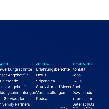
gebot
Aktuelles
Kontakt & Infos
ewerbungsschritte
Erfahrungsberichte
Kontakt
nser Angebot für
News
Jobs
tudierende
Stipendien
FAQs
nser Angebot für
Study Abroad Messe
Suche
ildungseinrichtungen
Veranstaltungen
Downloads
ur Services for
Podcast
Impressum
niversity Partners
Datenschutz