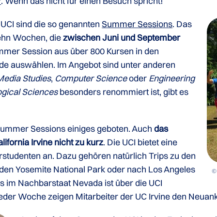
r
. Wenn das nicht für einen Besuch spricht!
 UCI sind die so genannten
Summer Sessions
. Das
zehn Wochen, die
zwischen Juni und September
Summer Session aus über 800 Kursen in den
de auswählen. Im Angebot sind unter anderen
Media Studies
,
Computer Science
oder
Engineering
ogical Sciences
besonders renommiert ist, gibt es
Summer Sessions einiges geboten. Auch
das
fornia Irvine nicht zu kurz
. Die UCI bietet eine
erstudenten an. Dazu gehören natürlich Trips zu den
in den Yosemite National Park oder nach Los Angeles
© 
s im Nachbarstaat Nevada ist über die UCI
In jeder Woche zeigen Mitarbeiter der UC Irvine den Neu