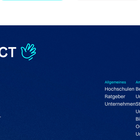
Allgemeines
An
Hochschulen
B
Ratgeber
U
Unternehmen
S
U
r
B
O
U