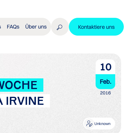
s
FAQs
Über uns
Kontaktiere uns
10
Feb.
WOCHE
2016
 IRVINE
Unknown