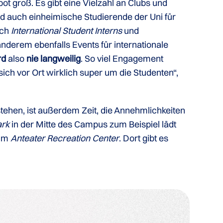
t groß. Es gibt eine Vielzahl an Clubs und
nd auch einheimische Studierende der Uni für
ich
International Student Interns
und
derem ebenfalls Events für internationale
rd
also
nie langweilig
. So viel Engagement
ich vor Ort wirklich super um die Studenten“,
ehen, ist außerdem Zeit, die Annehmlichkeiten
ark
in der Mitte des Campus zum Beispiel lädt
 im
Anteater Recreation Center
. Dort gibt es