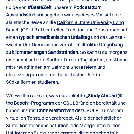
Folge von
#BesteZeit
, unserem
Podcast zum
Auslandsstudium
begeben wir uns dieses Mal auf eine
akustische Reise an die
California State University Long
Beach
(CSULB). Hier treffen Tradition und Renommee auf
einen
typisch amerikanischen Unialltag
und das Ganze –
wie der Uni-Name schon verrät –
in direkter Umgebung
zu kilometerlangen Sandstränden
. So kannst du morgens
entspannt auf dem Surfbrett in den Tag starten, am Abend
mit Freund*innen am Belmont Shore feiern und
gleichzeitig an einer der beliebtesten Unis in
Südkalifornien
studieren.
Wir wollten wissen, was das beliebte
„Study Abroad @
the Beach“-Programm
der CSULB für dich bereithält und
haben uns mit
Chris Mefford von der CSULB
in unserem
virtuellen Tonstudio verabredet. Als leidenschaftlicher
Surfer konnte er uns natürlich jede Menge Infos zu den
Uni-internen Surfkursen verraten, die dich schon früh