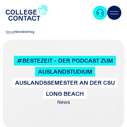
News
Newsbeitrag
#BESTEZEIT - DER PODCAST ZUM
AUSLANDSTUDIUM
AUSLANDSSEMESTER AN DER CSU
LONG BEACH
News
Zum