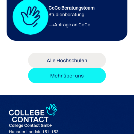
CoCo Beratungsteam
Studienberatung
Anfrage an CoCo
Masterstudiengänge der BI Norwegian Business
School
Alle Hochschulen
Voraussetzungen für Summer School at BI
Mehr über uns
Gebühren 2025
Betrag
College Contact GmbH
Hanauer Landstr. 151-153