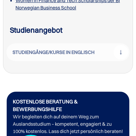
Women in Finance and Tech Scholarships der BI
Norwegian Business School
Studienangebot
STUDIENGÄNGE/KURSE IN ENGLISCH
KOSTENLOSE BERATUNG &
Sommerkurse der BI Norwegian Business School
BEWERBUNGSHILFE
Wir begleiten dich auf deinem Weg zum
Auslandsstudium – kompetent, engagiert & zu
100% kostenlos. Lass dich jetzt persönlich beraten!