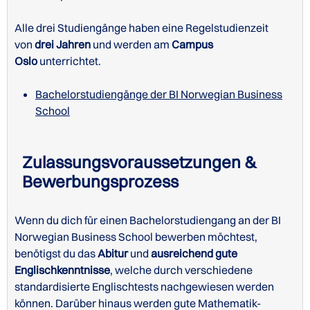
Alle drei Studiengänge haben eine Regelstudienzeit
von
drei Jahren
und werden am
Campus
Oslo
unterrichtet.
Bachelorstudiengänge der BI Norwegian Business
School
Informationen zum Campus Oslo
Informationen zum Campus Bergen
Zulassungsvoraussetzungen &
Bewerbungsprozess
Wenn du dich für einen Bachelorstudiengang an der BI
Norwegian Business School bewerben möchtest,
benötigst du das
Abitur
und
ausreichend gute
Englischkenntnisse
, welche durch verschiedene
standardisierte Englischtests nachgewiesen werden
können. Darüber hinaus werden gute Mathematik-