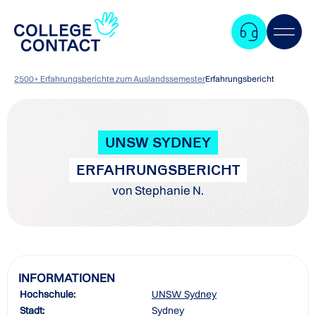
2500+ Erfahrungsberichte zum Auslandssemester
Erfahrungsbericht
UNSW SYDNEY
ERFAHRUNGSBERICHT
von Stephanie N.
INFORMATIONEN
Hochschule:
UNSW Sydney
Zum
Stadt:
Sydney