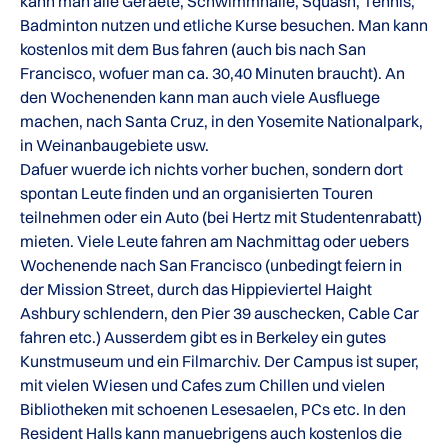
kann man alle Geraete, Schwimmhalle, Squash, Tennis,
Badminton nutzen und etliche Kurse besuchen. Man kann
kostenlos mit dem Bus fahren (auch bis nach San
Francisco, wofuer man ca. 30,40 Minuten braucht). An
den Wochenenden kann man auch viele Ausfluege
machen, nach Santa Cruz, in den Yosemite Nationalpark,
in Weinanbaugebiete usw.
Dafuer wuerde ich nichts vorher buchen, sondern dort
spontan Leute finden und an organisierten Touren
teilnehmen oder ein Auto (bei Hertz mit Studentenrabatt)
mieten. Viele Leute fahren am Nachmittag oder uebers
Wochenende nach San Francisco (unbedingt feiern in
der Mission Street, durch das Hippieviertel Haight
Ashbury schlendern, den Pier 39 auschecken, Cable Car
fahren etc.) Ausserdem gibt es in Berkeley ein gutes
Kunstmuseum und ein Filmarchiv. Der Campus ist super,
mit vielen Wiesen und Cafes zum Chillen und vielen
Bibliotheken mit schoenen Lesesaelen, PCs etc. In den
Resident Halls kann manuebrigens auch kostenlos die