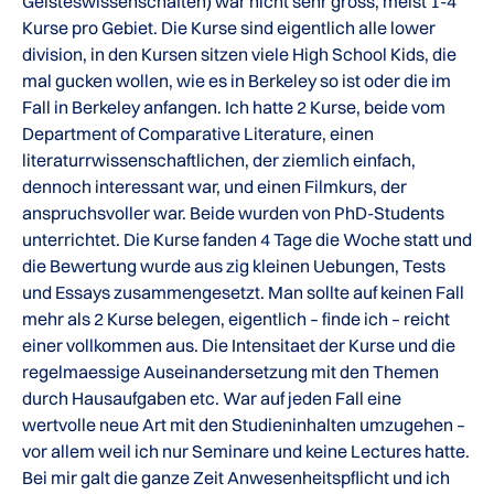
Geisteswissenschaften) war nicht sehr gross, meist 1-4
Kurse pro Gebiet. Die Kurse sind eigentlich alle lower
division, in den Kursen sitzen viele High School Kids, die
mal gucken wollen, wie es in Berkeley so ist oder die im
Fall in Berkeley anfangen. Ich hatte 2 Kurse, beide vom
Department of Comparative Literature, einen
literaturrwissenschaftlichen, der ziemlich einfach,
dennoch interessant war, und einen Filmkurs, der
anspruchsvoller war. Beide wurden von PhD-Students
unterrichtet. Die Kurse fanden 4 Tage die Woche statt und
die Bewertung wurde aus zig kleinen Uebungen, Tests
und Essays zusammengesetzt. Man sollte auf keinen Fall
mehr als 2 Kurse belegen, eigentlich – finde ich – reicht
einer vollkommen aus. Die Intensitaet der Kurse und die
regelmaessige Auseinandersetzung mit den Themen
durch Hausaufgaben etc. War auf jeden Fall eine
wertvolle neue Art mit den Studieninhalten umzugehen –
vor allem weil ich nur Seminare und keine Lectures hatte.
Bei mir galt die ganze Zeit Anwesenheitspflicht und ich