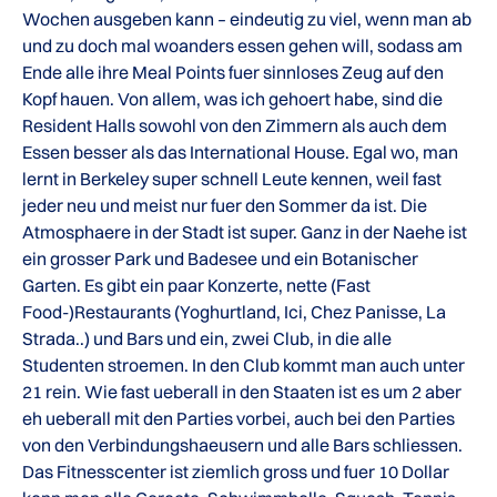
Wochen ausgeben kann – eindeutig zu viel, wenn man ab
und zu doch mal woanders essen gehen will, sodass am
Ende alle ihre Meal Points fuer sinnloses Zeug auf den
Kopf hauen. Von allem, was ich gehoert habe, sind die
Resident Halls sowohl von den Zimmern als auch dem
Essen besser als das International House. Egal wo, man
lernt in Berkeley super schnell Leute kennen, weil fast
jeder neu und meist nur fuer den Sommer da ist. Die
Atmosphaere in der Stadt ist super. Ganz in der Naehe ist
ein grosser Park und Badesee und ein Botanischer
Garten. Es gibt ein paar Konzerte, nette (Fast
Food-)Restaurants (Yoghurtland, Ici, Chez Panisse, La
Strada..) und Bars und ein, zwei Club, in die alle
Studenten stroemen. In den Club kommt man auch unter
21 rein. Wie fast ueberall in den Staaten ist es um 2 aber
eh ueberall mit den Parties vorbei, auch bei den Parties
von den Verbindungshaeusern und alle Bars schliessen.
Das Fitnesscenter ist ziemlich gross und fuer 10 Dollar