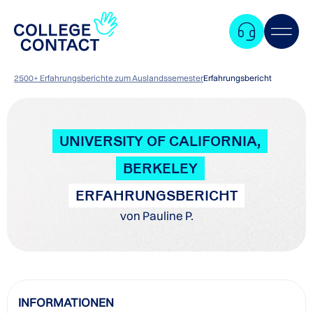
2500+ Erfahrungsberichte zum Auslandssemester
Erfahrungsbericht
UNIVERSITY OF CALIFORNIA,
BERKELEY
ERFAHRUNGSBERICHT
von Pauline P.
Zum
INFORMATIONEN