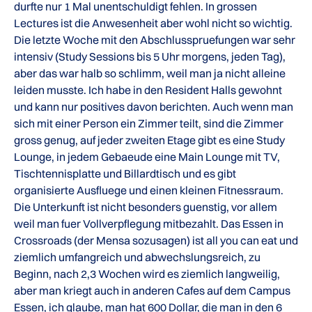
durfte nur 1 Mal unentschuldigt fehlen. In grossen
Lectures ist die Anwesenheit aber wohl nicht so wichtig.
Die letzte Woche mit den Abschlusspruefungen war sehr
intensiv (Study Sessions bis 5 Uhr morgens, jeden Tag),
aber das war halb so schlimm, weil man ja nicht alleine
leiden musste. Ich habe in den Resident Halls gewohnt
und kann nur positives davon berichten. Auch wenn man
sich mit einer Person ein Zimmer teilt, sind die Zimmer
gross genug, auf jeder zweiten Etage gibt es eine Study
Lounge, in jedem Gebaeude eine Main Lounge mit TV,
Tischtennisplatte und Billardtisch und es gibt
organisierte Ausfluege und einen kleinen Fitnessraum.
Die Unterkunft ist nicht besonders guenstig, vor allem
weil man fuer Vollverpflegung mitbezahlt. Das Essen in
Crossroads (der Mensa sozusagen) ist all you can eat und
ziemlich umfangreich und abwechslungsreich, zu
Beginn, nach 2,3 Wochen wird es ziemlich langweilig,
aber man kriegt auch in anderen Cafes auf dem Campus
Essen, ich glaube, man hat 600 Dollar, die man in den 6