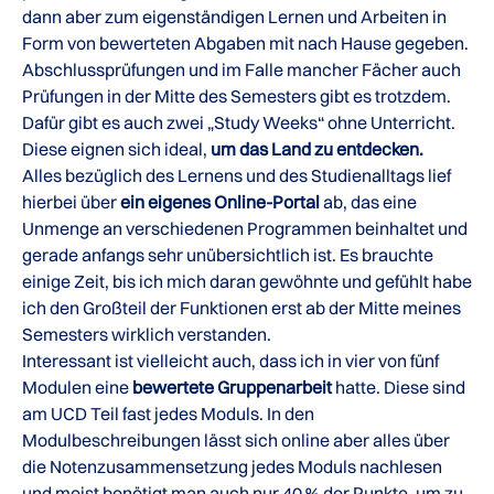
dann aber zum eigenständigen Lernen und Arbeiten in
Form von bewerteten Abgaben mit nach Hause gegeben.
Abschlussprüfungen und im Falle mancher Fächer auch
Prüfungen in der Mitte des Semesters gibt es trotzdem.
Dafür gibt es auch zwei „Study Weeks“ ohne Unterricht.
Diese eignen sich ideal,
um das Land zu entdecken.
Alles bezüglich des Lernens und des Studienalltags lief
hierbei über
ein eigenes Online-Portal
ab, das eine
Unmenge an verschiedenen Programmen beinhaltet und
gerade anfangs sehr unübersichtlich ist. Es brauchte
einige Zeit, bis ich mich daran gewöhnte und gefühlt habe
ich den Großteil der Funktionen erst ab der Mitte meines
Semesters wirklich verstanden.
Interessant ist vielleicht auch, dass ich in vier von fünf
Modulen eine
bewertete Gruppenarbeit
hatte. Diese sind
am UCD Teil fast jedes Moduls. In den
Modulbeschreibungen lässt sich online aber alles über
die Notenzusammensetzung jedes Moduls nachlesen
und meist benötigt man auch nur 40 % der Punkte, um zu