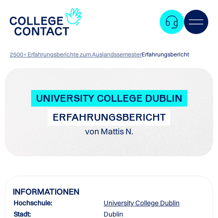
2500+ Erfahrungsberichte zum Auslandssemester
Erfahrungsbericht
UNIVERSITY COLLEGE DUBLIN
ERFAHRUNGSBERICHT
von Mattis N.
INFORMATIONEN
Hochschule:
University College Dublin
Zum
Stadt:
Dublin