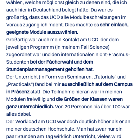
wählen, welche möglichst gleich zu denen sind, die ich
auch hier in Deutschland belegt hätte. Da war es
großartig, dass das UCD alle Modulbeschreibungen im
Voraus zugänglich macht. Dies machte es
sehr einfach,
geeignete Module auszuwählen.
Großartig war auch mein Kontakt am UCD, der dem
jeweiligen Programm (in meinem Fall Science)
zugeordnet war und den internationalen nicht-Erasmus-
Studenten
bei der Fächerwahl und dem
Stundenplanmanagement geholfen hat.
Der Unterricht (in Form von Seminaren, „Tutorials“ und
„Practicals“) fand bei mir
ausschließlich auf dem Campus
in Präsenz
statt. Die Teilnahme hieran war in meinen
Modulen freiwillig und
die Größen der Klassen waren
ganz unterschiedlich.
Von 20 Personen bis über 100 war
alles dabei.
Der Workload am UCD war doch deutlich höher als er an
meiner deutschen Hochschule. Man hat zwar nur ein
paar Stunden am Tag wirklich Unterricht, vieles wird