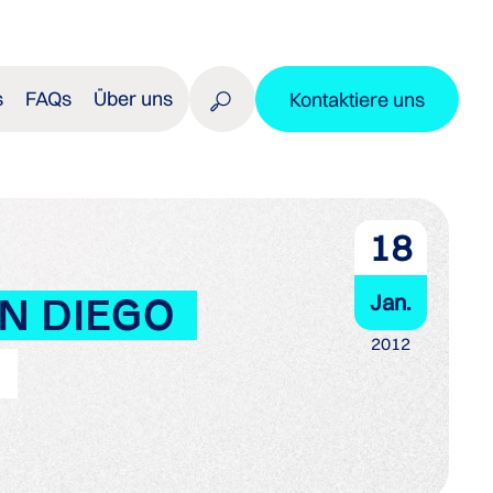
s
FAQs
Über uns
Kontaktiere uns
18
Jan.
AN DIEGO
2012