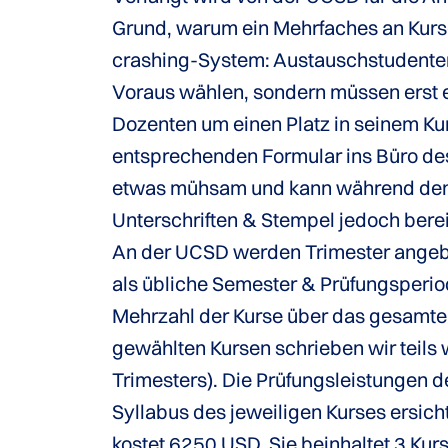
Grund, warum ein Mehrfaches an Kurse
crashing-System: Austauschstudenten 
Voraus wählen, sondern müssen erst e
Dozenten um einen Platz in seinem Kur
entsprechenden Formular ins Büro des
etwas mühsam und kann während den e
Unterschriften & Stempel jedoch ber
An der UCSD werden Trimester angebot
als übliche Semester & Prüfungsperio
Mehrzahl der Kurse über das gesamte Tr
gewählten Kursen schrieben wir teils
Trimesters). Die Prüfungsleistungen d
Syllabus des jeweiligen Kurses ersich
kostet 6250 USD. Sie beinhaltet 3 Kurs