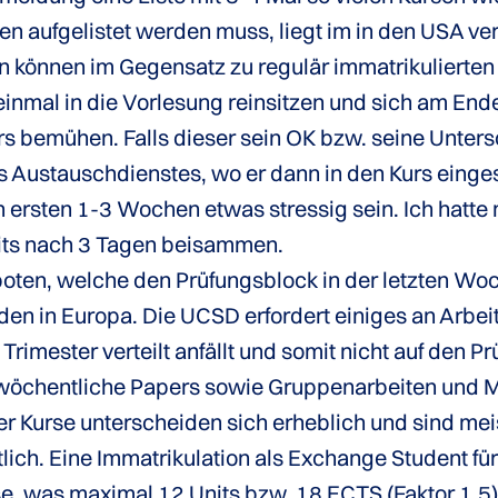
n aufgelistet werden muss, liegt im in den USA ve
können im Gegensatz zu regulär immatrikulierten S
inmal in die Vorlesung reinsitzen und sich am Ende
s bemühen. Falls dieser sein OK bzw. seine Untersc
 Austauschdienstes, wo er dann in den Kurs einges
rsten 1-3 Wochen etwas stressig sein. Ich hatte 
eits nach 3 Tagen beisammen.
en, welche den Prüfungsblock in der letzten Woch
den in Europa. Die UCSD erfordert einiges an Arbei
imester verteilt anfällt und somit nicht auf den Pr
 wöchentliche Papers sowie Gruppenarbeiten und Mi
er Kurse unterscheiden sich erheblich und sind meis
tlich. Eine Immatrikulation als Exchange Student fü
e, was maximal 12 Units bzw. 18 ECTS (Faktor 1.5) 