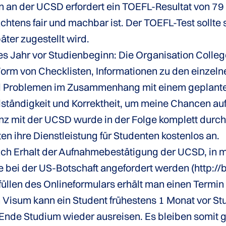
n an der UCSD erfordert ein TOEFL-Resultat von 7
htens fair und machbar ist. Der TOEFL-Test sollte 
äter zugestellt wird.
s Jahr vor Studienbeginn: Die Organisation Colle
Form von Checklisten, Informationen zu den einzel
und Problemen im Zusammenhang mit einem geplante
ständigkeit und Korrektheit, um meine Chancen au
nz mit der UCSD wurde in der Folge komplett durc
en ihre Dienstleistung für Studenten kostenlos an.
ch Erhalt der Aufnahmebestätigung der UCSD, in m
ne bei der US-Botschaft angefordert werden (http:
üllen des Onlineformulars erhält man einen Termin 
 Visum kann ein Student frühestens 1 Monat vor St
nde Studium wieder ausreisen. Es bleiben somit g