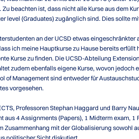
Zu beachten ist, dass nicht alle Kurse aus dem Ku
er level (Graduates) zugänglich sind. Dies sollte m
sterstudenten an der UCSD etwas eingeschränkter a
ss ich meine Hauptkurse zu Hause bereits erfüllt h
ente Kurse zu finden. Die UCSD-Abteilung Extension
tet zudem ebenfalls eigene Kurse, wovon jedoch ebe
ol of Management sind entweder für Austauschstud
ates vorgesehen.
 6 ECTS, Professoren Stephan Haggard und Barry Na
t aus 4 Assignments (Papers), 1 Midterm exam, 1 F
im Zusammenhang mit der Globalisierung sowohl aus
 politischer Sicht diskutiert.