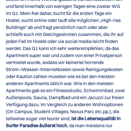
und fand innerhalb von wenigen Tagen eine zweier WG
im Q1. Mein Rat daher, bucht für die ersten Tage ein
Hostel, sucht online oder lauft alle möglichen „High-rise
Buildings“ ab und fragt persönlich nach oder aber
schließt euch mit Gleichgesinnten zusammen, die ihr auf
jeden Fall im Hostel oder via social media leicht finden
werdet. Das Q1 kann ich sehr weiterempfehlen, da das
Apartment super war und zudem von einer Privatperson
vermietet wurde, sodass wir keinerlei horrende
Strom-/Wasser-/Internetkosten sowie Reinigungskosten
oder Kaution zahlen mussten wie es bei den meisten
anderen Apartments üblich war. Wie in den meisten
Apartments gab es ein Fitnessstudio, Schwimmbad, zwei
Außenpools, Sauna, Dampfbad und ein Jacuzzi zur freien
Verfügung dazu. Im Vergleich zu anderen Wohnoptionen
(On Campus, Student Villages, Nexus Parc etc.pp.), die
teilweise sogar viel teurer sind,
ist die Lebensqualität in
Surfer Paradise äußerst hoch
, da man meistens nur