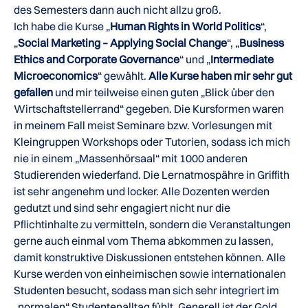
des Semesters dann auch nicht allzu groß.
Ich habe die Kurse „
Human Rights in World Politics
“,
„
Social Marketing – Applying Social Change
“, „
Business
Ethics and Corporate Governance
“ und „
Intermediate
Microeconomics
“ gewählt.
Alle Kurse haben mir sehr gut
gefallen
und mir teilweise einen guten „Blick über den
Wirtschaftstellerrand“ gegeben. Die Kursformen waren
in meinem Fall meist Seminare bzw. Vorlesungen mit
Kleingruppen Workshops oder Tutorien, sodass ich mich
nie in einem „Massenhörsaal“ mit 1000 anderen
Studierenden wiederfand. Die Lernatmospähre in Griffith
ist sehr angenehm und locker. Alle Dozenten werden
gedutzt und sind sehr engagiert nicht nur die
Pflichtinhalte zu vermitteln, sondern die Veranstaltungen
gerne auch einmal vom Thema abkommen zu lassen,
damit konstruktive Diskussionen entstehen können. Alle
Kurse werden von einheimischen sowie internationalen
Studenten besucht, sodass man sich sehr integriert im
„normalen“ Studentenalltag fühlt. Generell ist der Gold