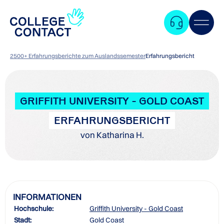
2500+ Erfahrungsberichte zum Auslandssemester
Erfahrungsbericht
GRIFFITH UNIVERSITY - GOLD COAST
ERFAHRUNGSBERICHT
von Katharina H.
INFORMATIONEN
Hochschule:
Griffith University - Gold Coast
Zum
Stadt:
Gold Coast