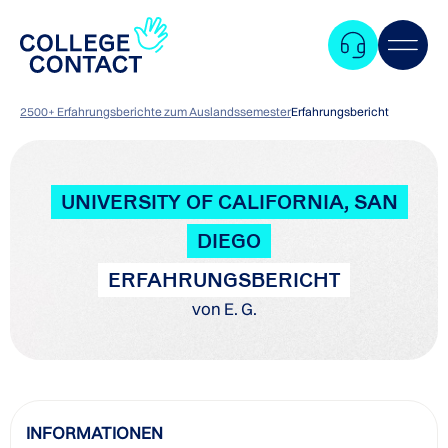
2500+ Erfahrungsberichte zum Auslandssemester
Erfahrungsbericht
UNIVERSITY OF CALIFORNIA, SAN
DIEGO
ERFAHRUNGSBERICHT
von E. G.
Zum
INFORMATIONEN