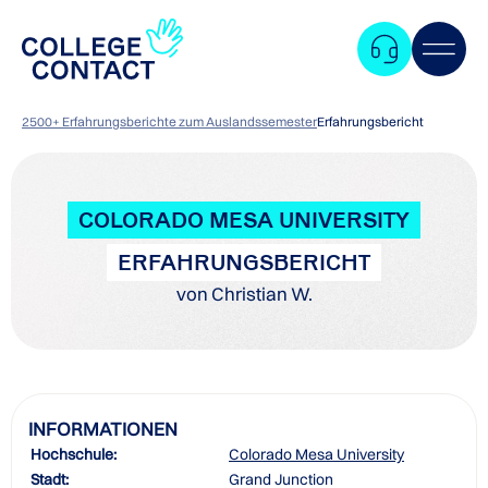
2500+ Erfahrungsberichte zum Auslandssemester
Erfahrungsbericht
COLORADO MESA UNIVERSITY
ERFAHRUNGSBERICHT
von Christian W.
INFORMATIONEN
Hochschule:
Colorado Mesa University
Zum
Stadt:
Grand Junction