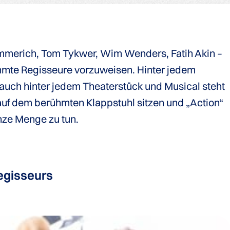
mmerich, Tom Tykwer, Wim Wenders, Fatih Akin –
hmte Regisseure vorzuweisen. Hinter jedem
r auch hinter jedem Theaterstück und Musical steht
auf dem berühmten Klappstuhl sitzen und „Action“
anze Menge zu tun.
egisseurs