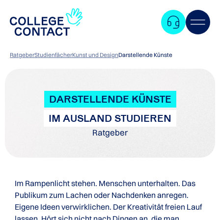
Ratgeber
Studienfächer
Kunst und Design
Darstellende Künste
DARSTELLENDE KÜNSTE
IM AUSLAND STUDIEREN
Ratgeber
Im Rampenlicht stehen. Menschen unterhalten. Das
Publikum zum Lachen oder Nachdenken anregen.
Eigene Ideen verwirklichen. Der Kreativität freien Lauf
Zum
lassen. Hört sich nicht nach Dingen an, die man