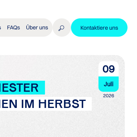
s
FAQs
Über uns
Kontaktiere uns
09
Juli
MESTER
2026
EN IM HERBST