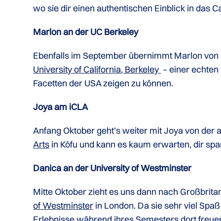
wo sie dir einen authentischen Einblick in das 
Marlon an der UC Berkeley
Ebenfalls im September übernimmt Marlon von d
University of California, Berkeley
– einer echten 
Facetten der USA zeigen zu können.
Joya am iCLA
Anfang Oktober geht’s weiter mit Joya von de
Arts
in K
ō
fu und kann es kaum erwarten, dir span
Danica an der University of Westminster
Mitte Oktober zieht es uns dann nach Großbrit
of Westminster
in London. Da sie sehr viel Spaß
Erlebnisse während ihres Semesters dort freue