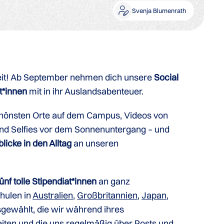
Svenja Blumenrath
weit! Ab September nehmen dich unsere
Social
t*innen
mit in ihr Auslandsabenteuer.
schönsten Orte auf dem Campus, Videos von
und Selfies vor dem Sonnenuntergang – und
licke in den Alltag
an unseren
fünf tolle Stipendiat*innen
an ganz
hulen in
Australien
,
Großbritannien
,
Japan
,
gewählt, die wir während ihres
iten und die uns regelmäßig über Posts und