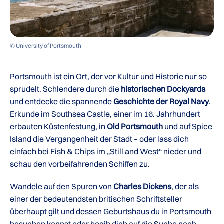
© University of Portsmouth
Portsmouth ist ein Ort, der vor Kultur und Historie nur so
sprudelt. Schlendere durch die
historischen Dockyards
und entdecke die spannende
Geschichte der Royal Navy
.
Erkunde im Southsea Castle, einer im 16. Jahrhundert
erbauten Küstenfestung, in
Old Portsmouth
und auf Spice
Island die Vergangenheit der Stadt – oder lass dich
einfach bei Fish & Chips im „Still and West“ nieder und
schau den vorbeifahrenden Schiffen zu.
Wandele auf den Spuren von
Charles Dickens
, der als
einer der bedeutendsten britischen Schriftsteller
überhaupt gilt und dessen Geburtshaus du in Portsmouth
besuchen kannst oder begib dich auf die Suche nach