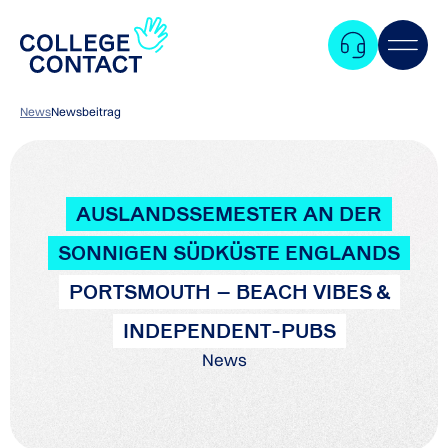
News
Newsbeitrag
AUSLANDSSEMESTER AN DER
SONNIGEN SÜDKÜSTE ENGLANDS
PORTSMOUTH – BEACH VIBES &
INDEPENDENT-PUBS
News
Zum