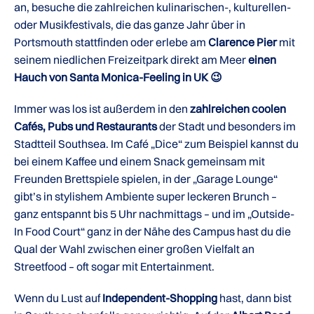
an, besuche die zahlreichen kulinarischen-, kulturellen-
oder Musikfestivals, die das ganze Jahr über in
Portsmouth stattfinden oder erlebe am
Clarence Pier
mit
seinem niedlichen Freizeitpark direkt am Meer
einen
Hauch von Santa Monica-Feeling in UK 😉
Immer was los ist außerdem in den
zahlreichen coolen
Cafés, Pubs und Restaurants
der Stadt und besonders im
Stadtteil Southsea. Im Café „Dice“ zum Beispiel kannst du
bei einem Kaffee und einem Snack gemeinsam mit
Freunden Brettspiele spielen, in der „Garage Lounge“
gibt’s in stylishem Ambiente super leckeren Brunch –
ganz entspannt bis 5 Uhr nachmittags – und im „Outside-
In Food Court“ ganz in der Nähe des Campus hast du die
Qual der Wahl zwischen einer großen Vielfalt an
Streetfood – oft sogar mit Entertainment.
Wenn du Lust auf
Independent-Shopping
hast, dann bist