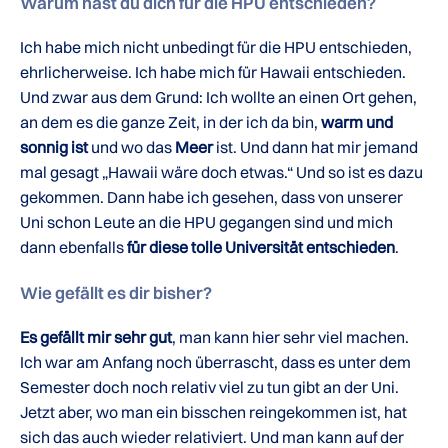
Warum hast du dich für die HPU entschieden?
Ich habe mich nicht unbedingt für die HPU entschieden,
ehrlicherweise. Ich habe mich für Hawaii entschieden.
Und zwar aus dem Grund: Ich wollte an einen Ort gehen,
an dem es die ganze Zeit, in der ich da bin,
warm und
sonnig ist
und wo das
Meer
ist. Und dann hat mir jemand
mal gesagt „Hawaii wäre doch etwas.“ Und so ist es dazu
gekommen. Dann habe ich gesehen, dass von unserer
Uni schon Leute an die HPU gegangen sind und mich
dann ebenfalls
für diese tolle Universität entschieden
.
Wie gefällt es dir bisher?
Es gefällt mir sehr gut
, man kann hier sehr viel machen.
Ich war am Anfang noch überrascht, dass es unter dem
Semester doch noch relativ viel zu tun gibt an der Uni.
Jetzt aber, wo man ein bisschen reingekommen ist, hat
sich das auch wieder relativiert. Und man kann auf der