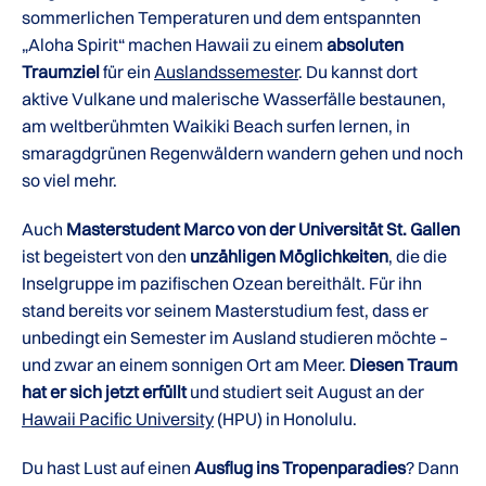
sommerlichen Temperaturen und dem entspannten
„Aloha Spirit“ machen Hawaii zu einem
absoluten
Traumziel
für ein
Auslandssemester
. Du kannst dort
aktive Vulkane und malerische Wasserfälle bestaunen,
am weltberühmten Waikiki Beach surfen lernen, in
smaragdgrünen Regenwäldern wandern gehen und noch
so viel mehr.
Auch
Masterstudent Marco von der Universität St. Gallen
ist begeistert von den
unzähligen Möglichkeiten
, die die
Inselgruppe im pazifischen Ozean bereithält. Für ihn
stand bereits vor seinem Masterstudium fest, dass er
unbedingt ein Semester im Ausland studieren möchte –
und zwar an einem sonnigen Ort am Meer.
Diesen Traum
hat er sich jetzt erfüllt
und studiert seit August an der
Hawaii Pacific University
(HPU) in Honolulu.
Du hast Lust auf einen
Ausflug ins Tropenparadies
? Dann