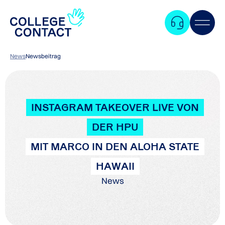
News
Newsbeitrag
INSTAGRAM TAKEOVER LIVE VON
DER HPU
MIT MARCO IN DEN ALOHA STATE
HAWAII
News
Zum