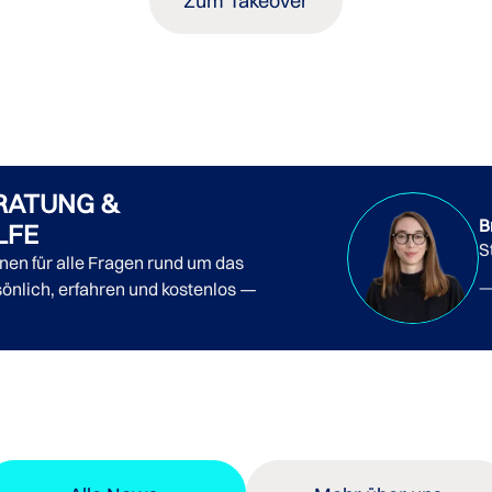
Zum Takeover
RATUNG &
B
LFE
S
nnen für alle Fragen rund um das
önlich, erfahren und kostenlos —