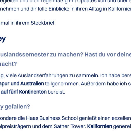
egleiten und dich regelmäßig mit Updates von und über 
en und dir tolle Einblicke in ihren Alltag in Kaliforni
nmal in ihrem Steckbrief:
ey
n Auslandssemester zu machen? Hast du vor dei
macht?
htig, viele Auslandserfahrungen zu sammeln. Ich habe ber
gapur und Australien
teilgenommen. Außerdem habe ich s
auf fünf Kontinenten
bereist.
y gefallen?
sondere die Haas Business School genießt einen exzellen
lpreisträgern und dem Sather Tower.
Kalifornien
generel