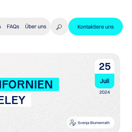
s
FAQs
Über uns
Kontaktiere uns
25
Juli
IFORNIEN
2024
ELEY
Svenja Blumenrath