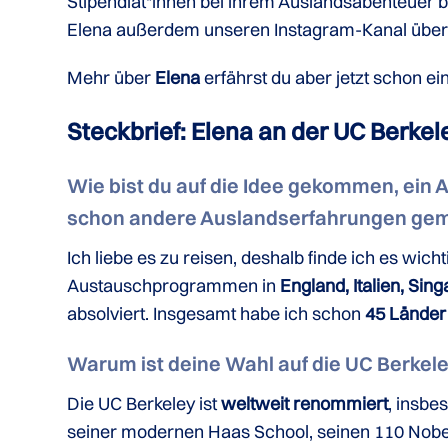
Stipendiat*innen bei ihrem Auslandsabenteuer b
Elena außerdem unseren Instagram-Kanal übernehm
Mehr über
Elena
erfährst du aber jetzt schon ei
Steckbrief: Elena an der UC Berkel
Wie bist du auf die Idee gekommen, ei
schon andere Auslandserfahrungen ge
Ich liebe es zu reisen, deshalb finde ich es wic
Austauschprogrammen in
England, Italien, Sin
absolviert. Insgesamt habe ich schon
45 Länder 
Warum ist deine Wahl auf die UC Berkele
Die UC Berkeley ist
weltweit renommiert
, insbe
seiner modernen Haas School, seinen 110 Nobe