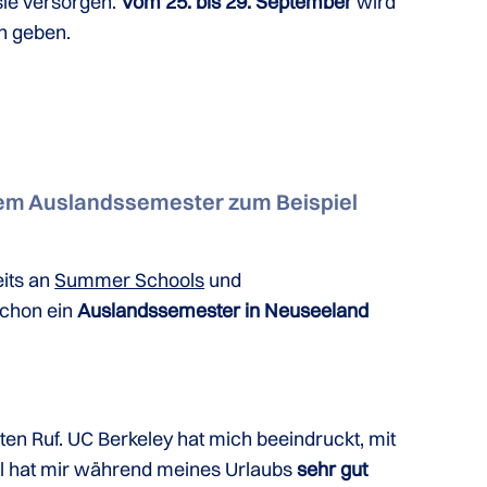
sie versorgen.
Vom 25. bis 29. September
wird
en geben.
nem Auslandssemester zum Beispiel
eits an
Summer Schools
und
chon ein
Auslandssemester in Neuseeland
ten Ruf. UC Berkeley hat mich beeindruckt, mit
l hat mir während meines Urlaubs
sehr gut