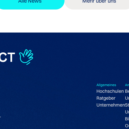
Alle News
Mehr über uns
Allgemeines
An
Hochschulen
B
Ratgeber
U
Unternehmen
S
U
r
B
O