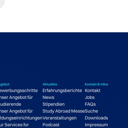
gebot
Aktuelles
Kontakt & Infos
ewerbungsschritte
Erfahrungsberichte
Kontakt
nser Angebot für
News
Jobs
tudierende
Stipendien
FAQs
nser Angebot für
Study Abroad Messe
Suche
ildungseinrichtungen
Veranstaltungen
Downloads
ur Services for
Podcast
Impressum