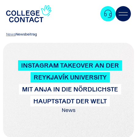
News
Newsbeitrag
INSTAGRAM TAKEOVER AN DER
REYKJAVÍK UNIVERSITY
MIT ANJA IN DIE NÖRDLICHSTE
HAUPTSTADT DER WELT
News
Zum