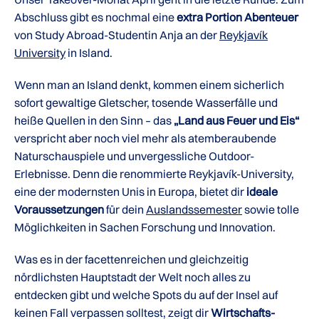
Abschluss gibt es nochmal eine
extra Portion Abenteuer
von Study Abroad-Studentin Anja an der
Reykjavík
University
in Island.
Wenn man an Island denkt, kommen einem sicherlich
sofort gewaltige Gletscher, tosende Wasserfälle und
heiße Quellen in den Sinn – das
„Land aus Feuer und Eis“
verspricht aber noch viel mehr als atemberaubende
Naturschauspiele und unvergessliche Outdoor-
Erlebnisse. Denn die renommierte Reykjavík-University,
eine der modernsten Unis in Europa, bietet dir
ideale
Voraussetzungen
für dein
Auslandssemester
sowie tolle
Möglichkeiten in Sachen Forschung und Innovation.
Was es in der facettenreichen und gleichzeitig
nördlichsten Hauptstadt der Welt noch alles zu
entdecken gibt und welche Spots du auf der Insel auf
keinen Fall verpassen solltest, zeigt dir
Wirtschafts-