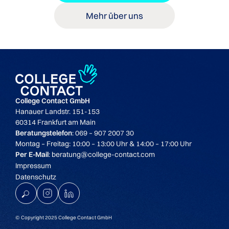
Mehr über uns
College Contact GmbH
Hanauer Landstr. 151-153
60314 Frankfurt am Main
Beratungstelefon
: 069 – 907 2007 30
Montag – Freitag: 10:00 – 13:00 Uhr & 14:00 – 17:00 Uhr
Per E-Mail
: beratung@college-contact.com
Impressum
Datenschutz
K
© Copyright 2025 College Contact GmbH