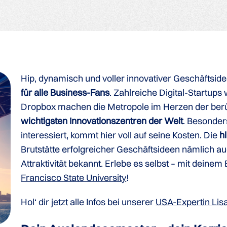
Hip, dynamisch und voller innovativer Geschäftside
für alle Business-Fans
. Zahlreiche Digital-Startups 
Dropbox machen die Metropole im Herzen der ber
wichtigsten Innovationszentren der Welt
. Besonder
interessiert, kommt hier voll auf seine Kosten. Die
h
Brutstätte erfolgreicher Geschäftsideen nämlich auch
Attraktivität bekannt. Erlebe es selbst – mit dein
Francisco State University
!
Hol‘ dir jetzt alle Infos bei unserer
USA-Expertin Lisa