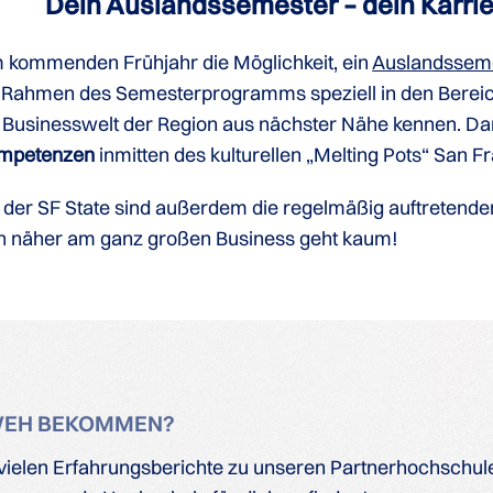
Dein Auslandssemester – dein Karrie
 kommenden Frühjahr die Möglichkeit, ein
Auslandssem
m Rahmen des Semesterprogramms speziell in den Bere
 Businesswelt der Region aus nächster Nähe kennen. Dar
Kompetenzen
inmitten des kulturellen „Melting Pots“ San F
der SF State sind außerdem die regelmäßig auftretende
h näher am ganz großen Business geht kaum!
WEH BEKOMMEN?
ielen Erfahrungsberichte zu unseren Partnerhochschulen