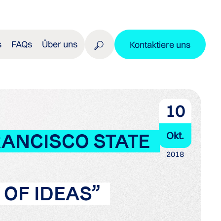
s
FAQs
Über uns
Kontaktiere uns
10
Okt.
ANCISCO STATE
2018
 OF IDEAS”