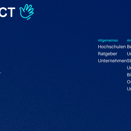
Allgemeines
An
Hochschulen
B
Ratgeber
U
Unternehmen
S
U
r
B
O
U