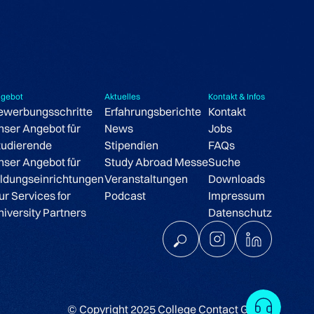
gebot
Aktuelles
Kontakt & Infos
ewerbungsschritte
Erfahrungsberichte
Kontakt
nser Angebot für
News
Jobs
tudierende
Stipendien
FAQs
nser Angebot für
Study Abroad Messe
Suche
ildungseinrichtungen
Veranstaltungen
Downloads
ur Services for
Podcast
Impressum
niversity Partners
Datenschutz
Frag
© Copyright 2025 College Contact GmbH