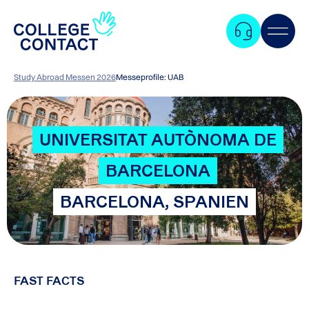
Study Abroad Messen 2026
Messeprofile: UAB
UNIVERSITAT AUTÒNOMA DE
BARCELONA
BARCELONA, SPANIEN
FAST FACTS
Zum