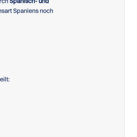
urch
Spanisch- und
nsart Spaniens noch
eilt: