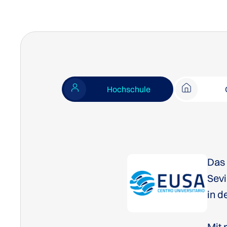
Hochschule
Da
Sevi
in d
Mit 