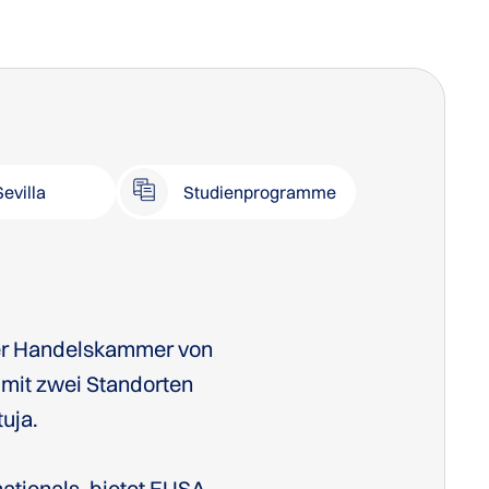
Sevilla
Studienprogramme
der Handelskammer von
 mit zwei Standorten
tuja.
ationals, bietet EUSA