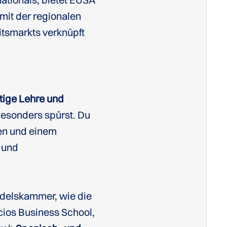
 mit der regionalen
tsmarkts verknüpft
tige Lehre und
besonders spürst. Du
den und einem
t und
delskammer, wie die
cios Business School,