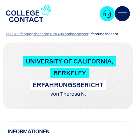
2500+ Erfahrungsberichte zum Auslandssemester
Erfahrungsbericht
UNIVERSITY OF CALIFORNIA,
BERKELEY
ERFAHRUNGSBERICHT
von Theresa N.
Zum
INFORMATIONEN