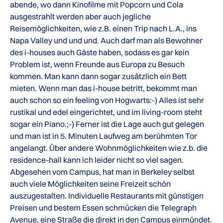
abende, wo dann Kinofilme mit Popcorn und Cola
ausgestrahlt werden aber auch jegliche
Reisemöglichkeiten, wie z.B. einen Trip nach L.A., ins
Napa Valley und und und. Auch darf man als Bewohner
des i-houses auch Gäste haben, sodass es gar kein
Problem ist, wenn Freunde aus Europa zu Besuch
kommen. Man kann dann sogar zusätzlich ein Bett
mieten. Wenn man das i-house betritt, bekommt man
auch schon so ein feeling von Hogwarts:-) Alles ist sehr
rustikal und edel eingerichtet, und im living-room steht
sogar ein Piano.;-) Ferner ist die Lage auch gut gelegen
und man ist in 5. Minuten Laufweg am berühmten Tor
angelangt. Über andere Wohnmöglichkeiten wie z.b. die
residence-hall kann ich leider nicht so viel sagen.
Abgesehen vom Campus, hat man in Berkeley selbst
auch viele Möglichkeiten seine Freizeit schön
auszugestalten. Individuelle Restaurants mit günstigen
Preisen und bestem Essen schmücken die Telegraph
Avenue, eine Straße die direkt in den Campus einmündet.