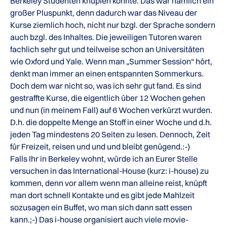
Berkeley Studenten knüpfen konnte. Das war nämlich ein
großer Pluspunkt, denn dadurch war das Niveau der
Kurse ziemlich hoch, nicht nur bzgl. der Sprache sondern
auch bzgl. des Inhaltes. Die jeweiligen Tutoren waren
fachlich sehr gut und teilweise schon an Universitäten
wie Oxford und Yale. Wenn man „Summer Session“ hört,
denkt man immer an einen entspannten Sommerkurs.
Doch dem war nicht so, was ich sehr gut fand. Es sind
gestraffte Kurse, die eigentlich über 12 Wochen gehen
und nun (in meinem Fall) auf 6 Wochen verkürzt wurden.
D.h. die doppelte Menge an Stoff in einer Woche und d.h.
jeden Tag mindestens 20 Seiten zu lesen. Dennoch, Zeit
für Freizeit, reisen und und und bleibt genügend.:-)
Falls Ihr in Berkeley wohnt, würde ich an Eurer Stelle
versuchen in das International-House (kurz: i-house) zu
kommen, denn vor allem wenn man alleine reist, knüpft
man dort schnell Kontakte und es gibt jede Mahlzeit
sozusagen ein Buffet, wo man sich dann satt essen
kann.;-) Das i-house organisiert auch viele movie-