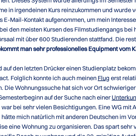
ashen. Dieses System wurde allerdings im Semester n
leme in irgendeinen Kurs reinzukommen und wurde v
s E-Mail-Kontakt aufgenommen, um mein Interesse zu
 bei den meisten Kursen des Filmstudiengangs bei 
rsaal mit über 600 Studierenden stattfand. Die res
bekommt man sehr professionelles Equipment vom 
 auf den letzten Drücker einen Studienplatz beko
act. Folglich konnte ich auch meinen
Flug
erst rela
. Die Wohnungssuche hat sich vor Ort schwieriger g
Semesterbeginn auf der Suche nach einer
Unterkun
 war bei sehr vielen Besichtigungen. Eine WG mit 
ch hätte mich natürlich mit anderen Deutschen im
ise eine Wohnung zu organisieren. Das spart sehr vi