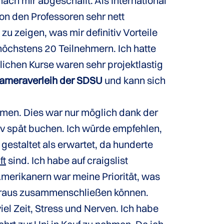
ach mir abgeschafft. Als International
on den Professoren sehr nett
 zeigen, was mir definitiv Vorteile
höchstens 20 Teilnehmern. Ich hatte
tlichen Kurse waren sehr projektlastig
Kameraverleih der SDSU
und kann sich
mmen. Dies war nur möglich dank der
tiv spät buchen. Ich würde empfehlen,
estaltet als erwartet, da hunderte
ft
sind. Ich habe auf craigslist
Amerikanern war meine Priorität, was
 Voraus zusammenschließen können.
el Zeit, Stress und Nerven. Ich habe