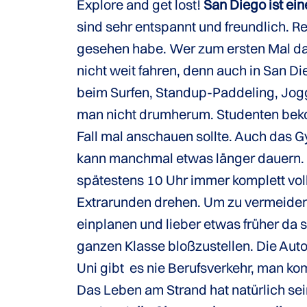
Explore and get lost!
San Diego ist ei
sind sehr entspannt und freundlich. Rei
gesehen habe. Wer zum ersten Mal da i
nicht weit fahren, denn auch in San D
beim Surfen, Standup-Paddeling, Jo
man nicht drumherum. Studenten beko
Fall mal anschauen sollte. Auch das 
kann manchmal etwas länger dauern. 
spätestens 10 Uhr immer komplett vol
Extrarunden drehen. Um zu vermeiden,
einplanen und lieber etwas früher da
ganzen Klasse bloßzustellen. Die Auto
Uni gibt es nie Berufsverkehr, man kom
Das Leben am Strand hat natürlich se