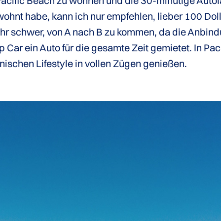
cific Beach zu wohnen und die 30-minütige Autofah
ohnt habe, kann ich nur empfehlen, lieber 100 Dol
hr schwer, von A nach B zu kommen, da die Anbindu
eap Car ein Auto für die gesamte Zeit gemietet. In P
nischen Lifestyle in vollen Zügen genießen.