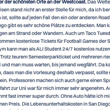
ner der schönsten Orte an der Westcoast.
Das Wette
sen stand nicht an erster Stelle für mich, da ich be
st, sollte auf jeden Fall den ein oder anderen Roa
iego gibt es sehr schöne Plätze zu entdecken. Man k
ggen am Strand oder Wandern. Auch um Taco Tues
mmen kostenlose Tickets für Football Games der S
Gym kann man als ALI Student 24/7 kostenlos nutz
Trotz teurem Semesterparkticket und mehreren rie
l und man muss warten, bis jemand wegfährt. Da k
 dass man die Vorlesung deshalb verpasst, sollte
 sein. Professoren machen sich auch gerne einen S
fahrt zur Uni war für mich immer sehr angenehm. Au
mt fast immer super durch. Ohne Auto hätte ich mir 
inen Preis. Die Lebensunterhaltskosten in San Dieg