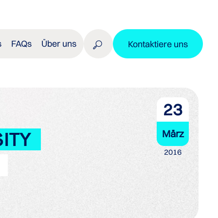
s
FAQs
Über uns
Kontaktiere uns
23
März
ITY
2016