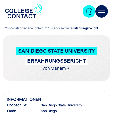
2500+ Erfahrungsberichte zum Auslandssemester
Erfahrungsbericht
SAN DIEGO STATE UNIVERSITY
ERFAHRUNGSBERICHT
von Mariam R.
INFORMATIONEN
Hochschule:
San Diego State University
Zum
Stadt:
San Diego