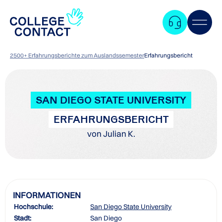
2500+ Erfahrungsberichte zum Auslandssemester
Erfahrungsbericht
SAN DIEGO STATE UNIVERSITY
ERFAHRUNGSBERICHT
von Julian K.
INFORMATIONEN
Hochschule:
San Diego State University
Zum
Stadt:
San Diego