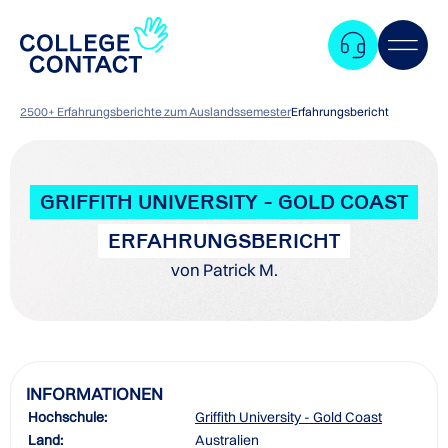
2500+ Erfahrungsberichte zum Auslandssemester
Erfahrungsbericht
GRIFFITH UNIVERSITY - GOLD COAST
ERFAHRUNGSBERICHT
von Patrick M.
INFORMATIONEN
Hochschule:
Griffith University - Gold Coast
Zum
Land:
Australien