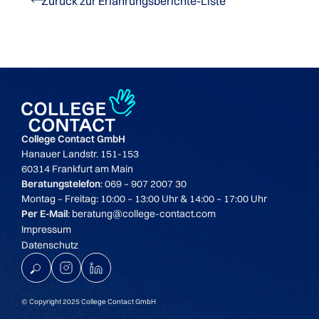
Zurück zur Erfahrungsberichte-Liste
College Contact GmbH
Hanauer Landstr. 151-153
60314 Frankfurt am Main
Beratungstelefon
: 069 – 907 2007 30
Montag – Freitag: 10:00 – 13:00 Uhr & 14:00 – 17:00 Uhr
Per E-Mail
: beratung@college-contact.com
Impressum
Datenschutz
K
© Copyright 2025 College Contact GmbH