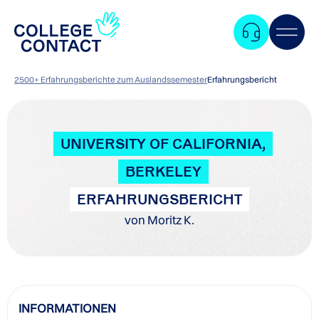
2500+ Erfahrungsberichte zum Auslandssemester
Erfahrungsbericht
UNIVERSITY OF CALIFORNIA,
BERKELEY
ERFAHRUNGSBERICHT
von Moritz K.
Zum
INFORMATIONEN