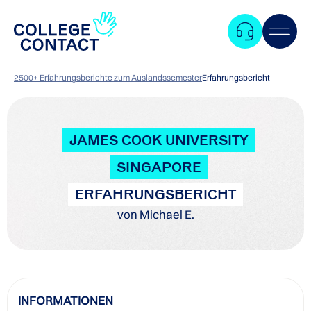
2500+ Erfahrungsberichte zum Auslandssemester
Erfahrungsbericht
JAMES COOK UNIVERSITY
SINGAPORE
ERFAHRUNGSBERICHT
von Michael E.
Zum
INFORMATIONEN