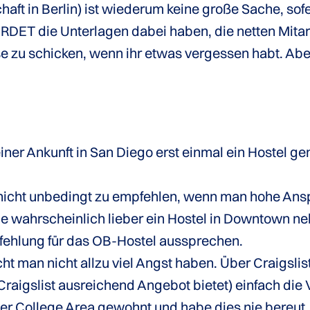
chaft in Berlin) ist wiederum keine große Sache, sof
ERDET die Unterlagen dabei haben, die netten Mitar
e zu schicken, wenn ihr etwas vergessen habt. Aber
ner Ankunft in San Diego erst einmal ein Hostel g
t nicht unbedingt zu empfehlen, wenn man hohe Ans
lle wahrscheinlich lieber ein Hostel in Downtown n
fehlung für das OB-Hostel aussprechen.
t man nicht allzu viel Angst haben. Über Craigsl
Craigslist ausreichend Angebot bietet) einfach die
n der College Area gewohnt und habe dies nie bere