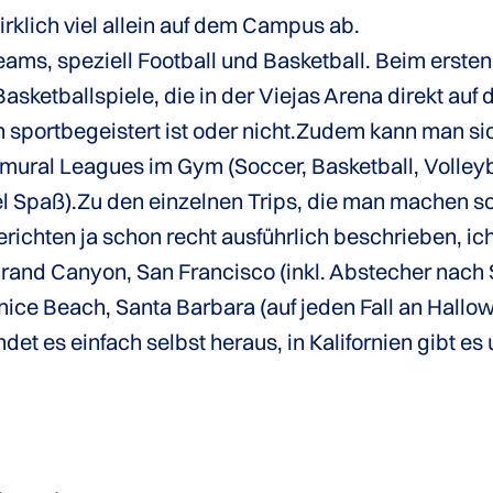
 wirklich viel allein auf dem Campus ab.
eams, speziell Football und Basketball. Beim ersten 
 Basketballspiele, die in der Viejas Arena direkt 
n sportbegeistert ist oder nicht.Zudem kann man sic
tramural Leagues im Gym (Soccer, Basketball, Volley
iel Spaß).Zu den einzelnen Trips, die man machen sol
ichten ja schon recht ausführlich beschrieben, ich 
Grand Canyon, San Francisco (inkl. Abstecher nach
nice Beach, Santa Barbara (auf jeden Fall an Hallo
et es einfach selbst heraus, in Kalifornien gibt e