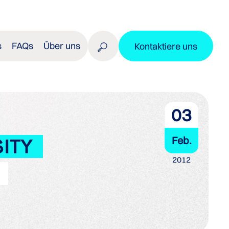
s
FAQs
Über uns
Kontaktiere uns
03
Feb.
ITY
2012