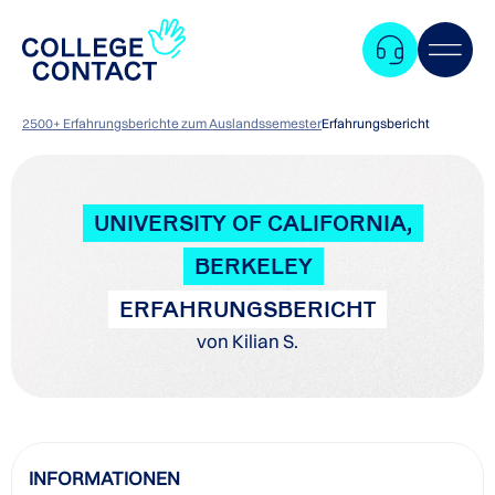
2500+ Erfahrungsberichte zum Auslandssemester
Erfahrungsbericht
UNIVERSITY OF CALIFORNIA,
BERKELEY
ERFAHRUNGSBERICHT
von Kilian S.
Zum
INFORMATIONEN