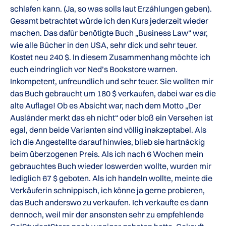
schlafen kann. (Ja, so was solls laut Erzählungen geben).
Gesamt betrachtet würde ich den Kurs jederzeit wieder
machen. Das dafür benötigte Buch „Business Law“ war,
wie alle Bücher in den USA, sehr dick und sehr teuer.
Kostet neu 240 $. In diesem Zusammenhang möchte ich
euch eindringlich vor Ned’s Bookstore warnen.
Inkompetent, unfreundlich und sehr teuer. Sie wollten mir
das Buch gebraucht um 180 $ verkaufen, dabei war es die
alte Auflage! Ob es Absicht war, nach dem Motto „Der
Ausländer merkt das eh nicht“ oder bloß ein Versehen ist
egal, denn beide Varianten sind völlig inakzeptabel. Als
ich die Angestellte darauf hinwies, blieb sie hartnäckig
beim überzogenen Preis. Als ich nach 6 Wochen mein
gebrauchtes Buch wieder loswerden wollte, wurden mir
lediglich 67 $ geboten. Als ich handeln wollte, meinte die
Verkäuferin schnippisch, ich könne ja gerne probieren,
das Buch anderswo zu verkaufen. Ich verkaufte es dann
dennoch, weil mir der ansonsten sehr zu empfehlende