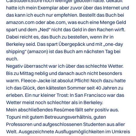
CalStudentStore noch weniger geboten hatte. Gekauft
hatte ich mein Exemplar aber zuvor über das Internet und
das kann ich euch nur empfehlen. Bestellt das Buch bei
amazon.com oder abe.com, was euch eine Menge Geld
spart und dem „Ned“ nicht das Geld in den Rachen wirft.
Dabei reicht es, das Buch zu bestellen, wenn ihr in
Berkeley seid. Das spart Übergepäck und mit „one-day
shipping“ (amazon) ist das Buch am nächsten Tag bei
euch.
Negativ überrascht war ich über das schlechte Wetter.
Bis zu Mittag neblig und danach auch nicht besonders
warm. Fleece-Jacke ist absolut Pflicht! Noch dazu hatte
ich das Glück, den kältesten Sommer seit 40 Jahren zu
erleben. Ein nur kleiner Trost: In San Francisco war das
Wetter meist noch schlechter als in Berkeley.
Mein abschließendes Resümee fällt sehr positiv aus.
Topuni mit gutem Betreuungsverhältnis, guten
Professoren und aufgeschlossenen Studenten aus aller
Welt. Ausgezeichnete Ausflugsmöglichkeiten im Umkreis