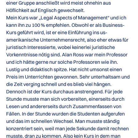
einer Gruppe anschließt wird meist ohnehin aus
Höflichkeit auf Englisch gewechselt.
Mein Kurs war „Legal Aspects of Management“ und ich
kann ihn zu 100 % empfehlen. Obwohl er als Business-
Kurs geführt wird, ist er eine Einführung ins us-
amerikanische Unternehmensrecht, also eher etwas für
juristisch Interessierte, wobei keinerlei juristische
Vorkenntnisse nötig sind. Alan Ross war mein Professor
und ich hätte gerne nur solche Professoren wie ihn.
Lustig und didaktisch spitze. Hat nicht umsonst einen
Preis im Unterrichten gewonnen. Sehr unterhaltsam und
die Zeit verging schnell und es blieb viel hängen.
Dennoch ist der Kurs durchaus anstrengend. Für jede
Stunde musste man sich vorbereiten, einerseits durch
Lesen und andererseits durch Zusammenfassen von
Fällen. In der Stunde wurden die Studenten aufgerufen
und das im schnellen Wechsel. Man musste ständig
konzentriert sein, weil man jede Sekunde damit rechnen
musste, dran zu kommen. Also kein Kurs in dem man