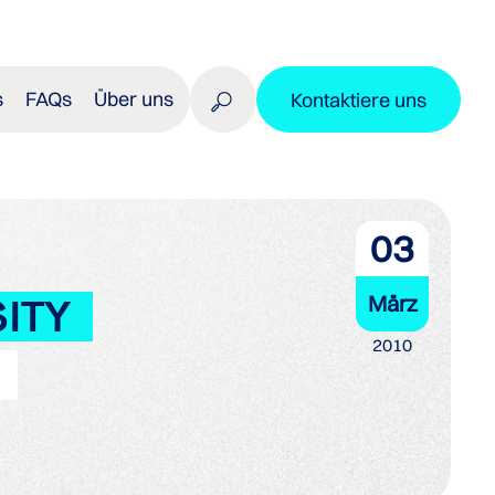
s
FAQs
Über uns
Kontaktiere uns
03
März
ITY
2010