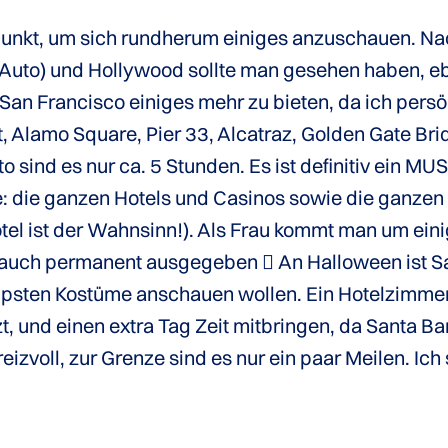
unkt, um sich rundherum einiges anzuschauen. Nach
 Auto) und Hollywood sollte man gesehen haben, e
an Francisco einiges mehr zu bieten, da ich persön
, Alamo Square, Pier 33, Alcatraz, Golden Gate Bri
 sind es nur ca. 5 Stunden. Es ist definitiv ein MU
: die ganzen Hotels und Casinos sowie die ganzen C
otel ist der Wahnsinn!). Als Frau kommt man um eini
uch permanent ausgegeben  An Halloween ist Sant
ppsten Kostüme anschauen wollen. Ein Hotelzimmer 
t, und einen extra Tag Zeit mitbringen, da Santa B
eizvoll, zur Grenze sind es nur ein paar Meilen. Ich 