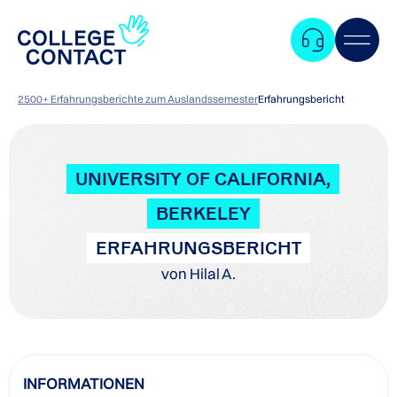
2500+ Erfahrungsberichte zum Auslandssemester
Erfahrungsbericht
UNIVERSITY OF CALIFORNIA,
BERKELEY
ERFAHRUNGSBERICHT
von Hilal A.
Zum
INFORMATIONEN