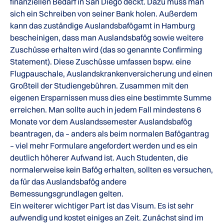
finanziellen Bedarf in San Diego deckt. Dazu muss man
sich ein Schreiben von seiner Bank holen. Außerdem
kann das zuständige Auslandsbafögamt in Hamburg
bescheinigen, dass man Auslandsbafög sowie weitere
Zuschüsse erhalten wird (das so genannte Confirming
Statement). Diese Zuschüsse umfassen bspw. eine
Flugpauschale, Auslandskrankenversicherung und einen
Großteil der Studiengebühren. Zusammen mit den
eigenen Ersparnissen muss dies eine bestimmte Summe
erreichen. Man sollte auch in jedem Fall mindestens 6
Monate vor dem Auslandssemester Auslandsbafög
beantragen, da – anders als beim normalen Bafögantrag
– viel mehr Formulare angefordert werden und es ein
deutlich höherer Aufwand ist. Auch Studenten, die
normalerweise kein Bafög erhalten, sollten es versuchen,
da für das Auslandsbafög andere
Bemessungsgrundlagen gelten.
Ein weiterer wichtiger Part ist das Visum. Es ist sehr
aufwendig und kostet einiges an Zeit. Zunächst sind im