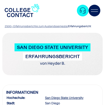
2500+ Erfahrungsberichte zum Auslandssemester
Erfahrungsbericht
SAN DIEGO STATE UNIVERSITY
ERFAHRUNGSBERICHT
von Heyder B.
INFORMATIONEN
Hochschule:
San Diego State University
Zum
Stadt:
San Diego