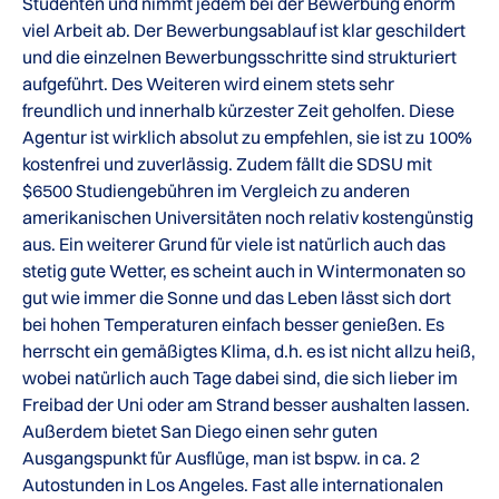
Studenten und nimmt jedem bei der Bewerbung enorm
viel Arbeit ab. Der Bewerbungsablauf ist klar geschildert
und die einzelnen Bewerbungsschritte sind strukturiert
aufgeführt. Des Weiteren wird einem stets sehr
freundlich und innerhalb kürzester Zeit geholfen. Diese
Agentur ist wirklich absolut zu empfehlen, sie ist zu 100%
kostenfrei und zuverlässig. Zudem fällt die SDSU mit
$6500 Studiengebühren im Vergleich zu anderen
amerikanischen Universitäten noch relativ kostengünstig
aus. Ein weiterer Grund für viele ist natürlich auch das
stetig gute Wetter, es scheint auch in Wintermonaten so
gut wie immer die Sonne und das Leben lässt sich dort
bei hohen Temperaturen einfach besser genießen. Es
herrscht ein gemäßigtes Klima, d.h. es ist nicht allzu heiß,
wobei natürlich auch Tage dabei sind, die sich lieber im
Freibad der Uni oder am Strand besser aushalten lassen.
Außerdem bietet San Diego einen sehr guten
Ausgangspunkt für Ausflüge, man ist bspw. in ca. 2
Autostunden in Los Angeles. Fast alle internationalen