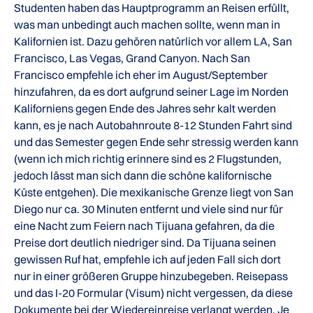
Studenten haben das Hauptprogramm an Reisen erfüllt,
was man unbedingt auch machen sollte, wenn man in
Kalifornien ist. Dazu gehören natürlich vor allem LA, San
Francisco, Las Vegas, Grand Canyon. Nach San
Francisco empfehle ich eher im August/September
hinzufahren, da es dort aufgrund seiner Lage im Norden
Kaliforniens gegen Ende des Jahres sehr kalt werden
kann, es je nach Autobahnroute 8-12 Stunden Fahrt sind
und das Semester gegen Ende sehr stressig werden kann
(wenn ich mich richtig erinnere sind es 2 Flugstunden,
jedoch lässt man sich dann die schöne kalifornische
Küste entgehen). Die mexikanische Grenze liegt von San
Diego nur ca. 30 Minuten entfernt und viele sind nur für
eine Nacht zum Feiern nach Tijuana gefahren, da die
Preise dort deutlich niedriger sind. Da Tijuana seinen
gewissen Ruf hat, empfehle ich auf jeden Fall sich dort
nur in einer größeren Gruppe hinzubegeben. Reisepass
und das I-20 Formular (Visum) nicht vergessen, da diese
Dokumente bei der Wiedereinreise verlangt werden. Je