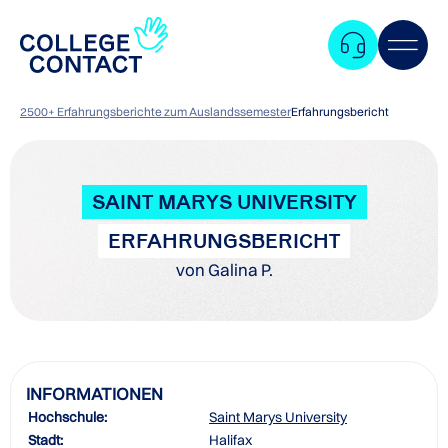
2500+ Erfahrungsberichte zum Auslandssemester
Erfahrungsbericht
SAINT MARYS UNIVERSITY
ERFAHRUNGSBERICHT
von Galina P.
INFORMATIONEN
Hochschule:
Saint Marys University
Zum
Stadt:
Halifax