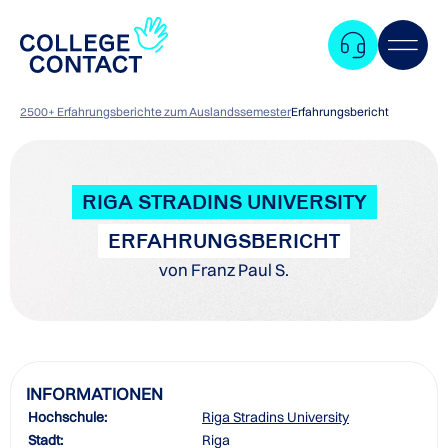
2500+ Erfahrungsberichte zum Auslandssemester
Erfahrungsbericht
RIGA STRADINS UNIVERSITY
ERFAHRUNGSBERICHT
von Franz Paul S.
INFORMATIONEN
Hochschule:
Riga Stradins University
Zum
Stadt:
Riga