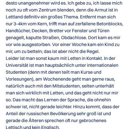
desto unangenehmer wird es. Ich gebe zu, ich lasse mich
noch zu oft vom Zentrum blenden, denn die Armut ist in
Lettland definitiv ein großes Thema. Entfernt man sich
nur 3-4km vom Kern, trifft man auf zerfallene Betonblocks,
Handtücher, Decken, Bretter vor Fenster und Türen
genagelt, kaputte Straßen, Obdachlose. Dort kam es mir
vor wie ausgestorben. Vor einer Woche kam ein Kind zu
mir, um zu betteln; das ist aber nicht die Regel.
Leider ist man sonst kaum mit Letten in Kontakt. In der
Universität ist man hauptsächlich unter internationalen
Studenten (denn mit denen teilt man Kurse und
Vorlesungen), am Wochenende geht man gerne raus,
natürlich auch mit den Mitstudenten, selten unterhält
man sich wirklich mit Letten, und das geht nicht nur mir
so. Das macht das Lernen der Sprache, die ohnehin
schwer ist, nicht gerade leichter. Hinzu kommt, dass der
Anteil der russischen Bevölkerung sehr groß ist und
gerade die Älteren sprechen oft nur gebrochenes
Lettisch und kein Englisch.