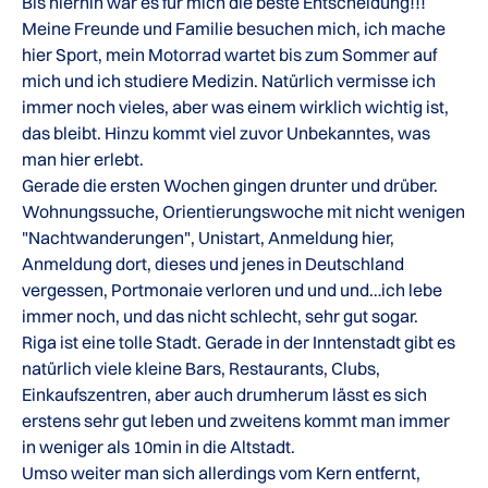
Bis hierhin war es für mich die beste Entscheidung!!!
Meine Freunde und Familie besuchen mich, ich mache
hier Sport, mein Motorrad wartet bis zum Sommer auf
mich und ich studiere Medizin. Natürlich vermisse ich
immer noch vieles, aber was einem wirklich wichtig ist,
das bleibt. Hinzu kommt viel zuvor Unbekanntes, was
man hier erlebt.
Gerade die ersten Wochen gingen drunter und drüber.
Wohnungssuche, Orientierungswoche mit nicht wenigen
"Nachtwanderungen", Unistart, Anmeldung hier,
Anmeldung dort, dieses und jenes in Deutschland
vergessen, Portmonaie verloren und und und…ich lebe
immer noch, und das nicht schlecht, sehr gut sogar.
Riga ist eine tolle Stadt. Gerade in der Inntenstadt gibt es
natürlich viele kleine Bars, Restaurants, Clubs,
Einkaufszentren, aber auch drumherum lässt es sich
erstens sehr gut leben und zweitens kommt man immer
in weniger als 10min in die Altstadt.
Umso weiter man sich allerdings vom Kern entfernt,