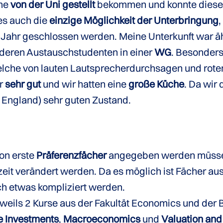
eme
von der Uni gestellt
bekommen und konnte diese 
es auch die
einzige Möglichkeit der Unterbringung
,
n Jahr geschlossen werden. Meine Unterkunft war 
nderen Austauschstudenten in einer
WG
. Besonder
che von lauten Lautsprecherdurchsagen und rotem
ar
sehr gut
und wir hatten eine
große Küche
. Da wir
 England) sehr guten Zustand.
on erste
Präferenzfächer
angegeben werden müssen
eit verändert werden. Da es möglich ist Fächer au
ch etwas kompliziert werden.
eweils 2 Kurse aus der Fakultät Economics und der 
e Investments
,
Macroeconomics
und
Valuation and