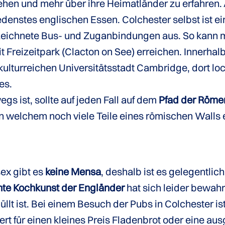
ehen und mehr über ihre Heimatländer zu erfahren.
edenstes englischen Essen. Colchester selbst ist ei
ezeichnete Bus- und Zuganbindungen aus. So kann 
 Freizeitpark (Clacton on See) erreichen. Innerhal
kulturreichen Universitätsstadt Cambridge, dort loc
es.
gs ist, sollte auf jeden Fall auf dem
Pfad der Röme
 welchem noch viele Teile eines römischen Walls e
ex gibt es
keine Mensa
, deshalb ist es gelegentlich
hte Kochkunst der Engländer
hat sich leider bewahr
hüllt ist. Bei einem Besuch der Pubs in Colchester 
 für einen kleines Preis Fladenbrot oder eine au