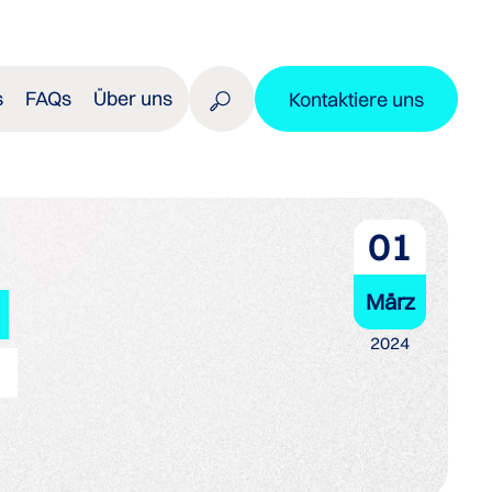
s
FAQs
Über uns
Kontaktiere uns
01
März
2024