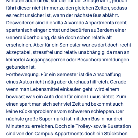
Minuten auch direkt vor die Tür der Anlage fährt, jedoch
fährt dieser nicht immer zu den gleichen Zeiten, sodass
es recht unsicher ist, wann der nächste Bus abfährt.
Desweiteren sind die Villa Alvarado Appartments recht
spartanisch eingerichtet und bedürfen außerdem einer
Generalüberholung, da sie doch schon relativ alt
erscheinen. Aber für ein Semester war es dort doch recht
akzeptabel, stressfrei und relativ unabhängig, da man an
keinerlei Ausgangssperren oder Besucheranmeldungen
gebunden ist.
Fortbewegung: Für ein Semester ist die Anschaffung
eines Autos nicht nötig aber durchaus hilfreich. Gerade
wenn man Lebensmittel einkaufen geht, wird einem
bewusst was ein Auto doch für einen Luxus bietet. Zum
einen spart man sich sehr viel Zeit und bekommt auch
keine Rückenprobleme vom schweren schleppen. Der
nächste große Supermarkt ist mit dem Bus in nur drei
Minuten zu erreichen. Doch die Trolley- sowie Busstation
sind von den Campus-Appartments doch ein Stückchen