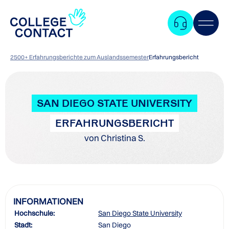
2500+ Erfahrungsberichte zum Auslandssemester
Erfahrungsbericht
SAN DIEGO STATE UNIVERSITY
ERFAHRUNGSBERICHT
von Christina S.
INFORMATIONEN
Hochschule:
San Diego State University
Zum
Stadt:
San Diego