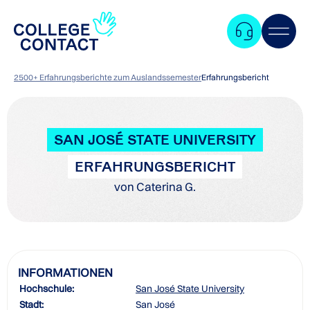
2500+ Erfahrungsberichte zum Auslandssemester
Erfahrungsbericht
SAN JOSÉ STATE UNIVERSITY
ERFAHRUNGSBERICHT
von Caterina G.
INFORMATIONEN
Hochschule:
San José State University
Zum
Stadt:
San José