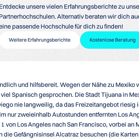
Entdecke unsere vielen Erfahrungsberichte zu uns
Partnerhochschulen. Alternativ beraten wir dich auc
eine passende Hochschule für dich zu finden!
Weitere Erfahrungsberichte
Kostenlose Beratung
reundlich und hilfsbereit. Wegen der Nähe zu Mexiko
viel Spanisch gesprochen. Die Stadt Tijuana in Mex
Diego nie langweilig, da das Freizeitangebot riesig i
m nur zweieinhalb Autostunden entfernten Los Ange
1 von Los Angeles nach San Francisco, vorbei an M
an die Gefängnisinsel Alcatraz besuchen (die Kart