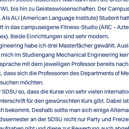
 bis hin zu Geisteswissenschaften. Der Campus is
. Als ALI (American Language Institute) Student ha
itt in das campuseigene Fitness-Studio (ARC – Azt
. Beide Einrichtungen sind sehr modern.
neering habe ich drei Masterfächer gewählt. Aus
r mich im Studiengang Mechanical Engineering kein
sprache mit dem jeweiligen Professor bereits nac
, dass sich die Professoren des Departments of M
besuchen möchten.
r SDSU so, dass die Kurse von sehr vielen internat
nterschrift für den gewünschten Kurs gibt. Dabei is
h bekommt. Deshalb sollte man sich einige Alterna
ndssemester an der SDSU nicht nur Party und Freizei
ufgaben gibt und diese zur Bewertung auch abg