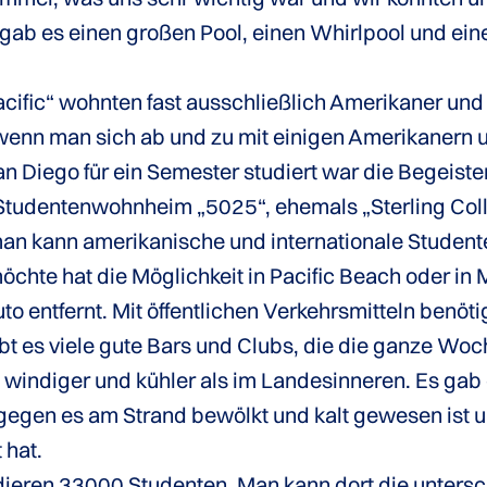
gab es einen großen Pool, einen Whirlpool und ein
ific“ wohnten fast ausschließlich Amerikaner und
wenn man sich ab und zu mit einigen Amerikanern u
 Diego für ein Semester studiert war die Begeiste
 Studentenwohnheim „5025“, ehemals „Sterling Collw
 kann amerikanische und internationale Student
öchte hat die Möglichkeit in Pacific Beach oder i
to entfernt. Mit öffentlichen Verkehrsmitteln benöt
bt es viele gute Bars und Clubs, die die ganze Woch
windiger und kühler als im Landesinneren. Es gab 
gen es am Strand bewölkt und kalt gewesen ist un
 hat.
dieren 33000 Studenten. Man kann dort die untersc