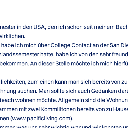
ter in den USA, den ich schon seit meinem Bachel
irklichen.
habe ich mich über College Contact an der San Di
slandssemester hatte, habe ich von den sehr freund
 bekommen. An dieser Stelle möchte ich mich hier
chkeiten, zum einen kann man sich bereits von z
ohnung suchen. Man sollte sich auch Gedanken dar
m Beach wohnen möchte. Allgemein sind die Wohnun
sammen mit zwei Kommilitonen bereits von zu Haus
en (www.pacificliving.com).
immer, was uns sehr wichtig war und wir konnten un