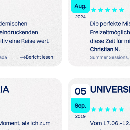
Aug.
2024
ademischen
Die perfekte Mi
eeindruckenden
Freizeitmöglich
itiv eine Reise wert.
diese Zeit für 
Christian N.
Bericht lesen
ada
Summer Sessions, 
IA
UNIVERSI
05
Sep.
2019
 Moment, als ich zum
Vom 17.06.-12