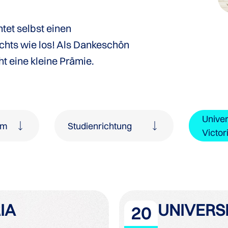
tet selbst einen
chts wie los! Als Dankeschön
cht eine kleine Prämie.
Univer
mm
Studienrichtung
Victor
Bank- und Finanzwesen
IA
UNIVERSI
20