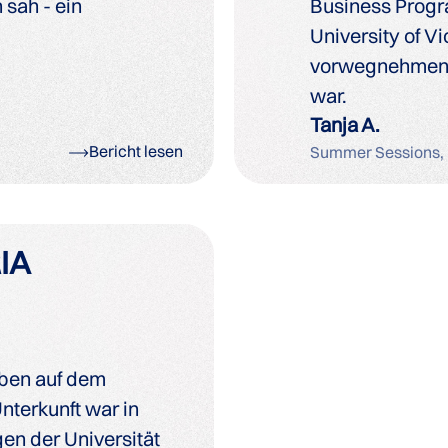
 sah - ein
Business Progr
University of Vi
vorwegnehmen, 
war.
Tanja A.
Bericht lesen
Summer Sessions,
IA
aben auf dem
nterkunft war in
gen der Universität