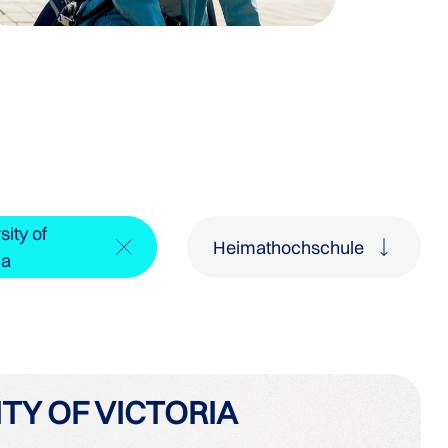
sity of
Heimathochschule
ia
TY OF VICTORIA