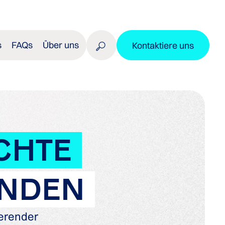
s
FAQs
Über uns
Kontaktiere uns
CHTE
ENDEN
ierender