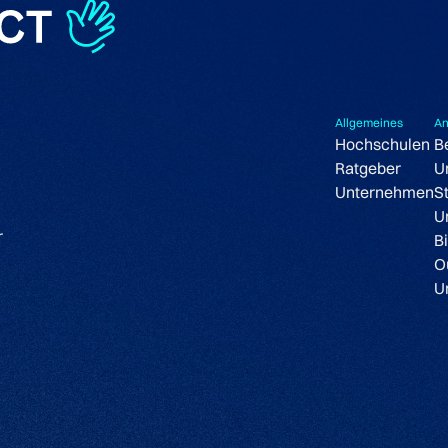
Allgemeines
An
Hochschulen
B
Ratgeber
U
Unternehmen
S
U
r
B
O
U