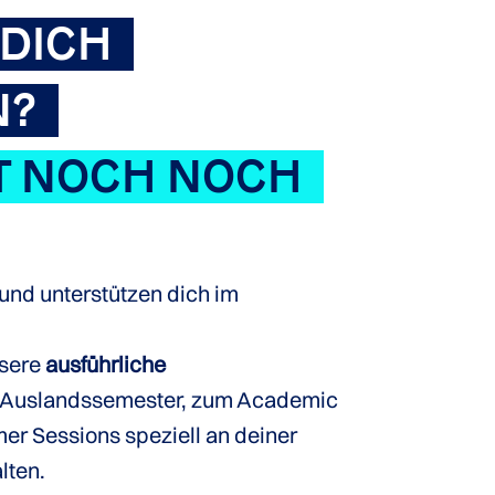
 DICH
N?
T NOCH NOCH
und unterstützen dich im
nsere
ausführliche
Auslandssemester, zum Academic
r Sessions speziell an deiner
lten.