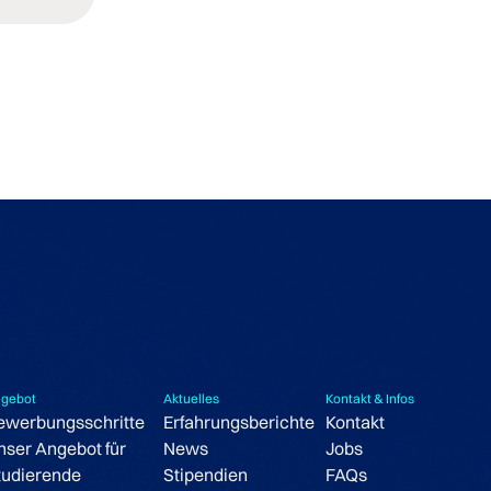
gebot
Aktuelles
Kontakt & Infos
ewerbungsschritte
Erfahrungsberichte
Kontakt
nser Angebot für
News
Jobs
tudierende
Stipendien
FAQs