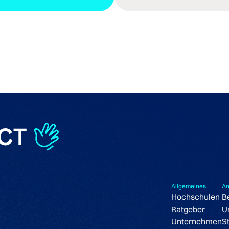
Allgemeines
An
Hochschulen
B
Ratgeber
U
Unternehmen
S