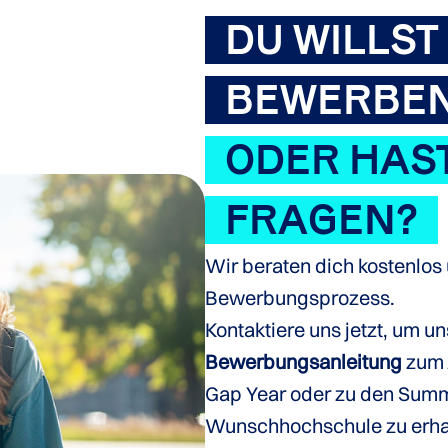
DU WILLST
BEWERBE
ODER HAS
FRAGEN?
Wir beraten dich kostenlos 
Bewerbungsprozess.
Kontaktiere uns jetzt, um u
Bewerbungsanleitung
zum 
Gap Year oder zu den Summe
Wunschhochschule zu erha