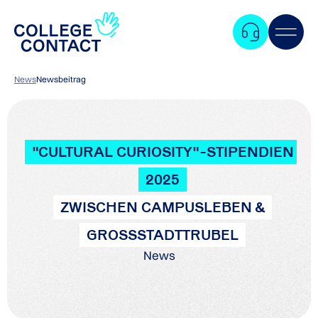
News
Newsbeitrag
"CULTURAL CURIOSITY"-STIPENDIEN
2025
ZWISCHEN CAMPUSLEBEN &
GROSSSTADTTRUBEL
News
Zum